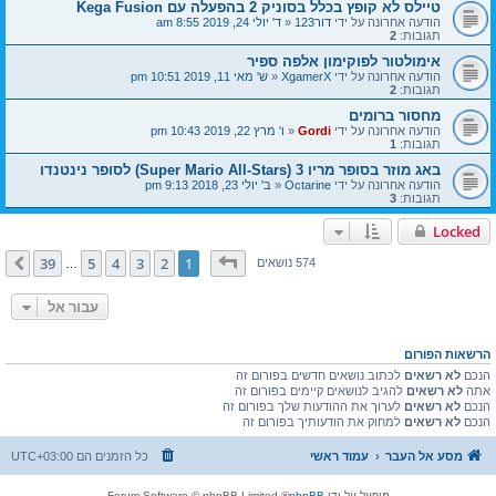
טיילס לא קופץ בכלל בסוניק 2 בהפעלה עם Kega Fusion
הודעה אחרונה על ידי
דור123
«
ד' יולי 24, 2019 8:55 am
תגובות:
2
אימולטור לפוקימון אלפה ספיר
הודעה אחרונה על ידי
XgamerX
«
ש' מאי 11, 2019 10:51 pm
תגובות:
2
מחסור ברומים
הודעה אחרונה על ידי
Gordi
«
ו' מרץ 22, 2019 10:43 pm
תגובות:
1
באג מוזר בסופר מריו 3 (Super Mario All-Stars) לסופר נינטנדו
הודעה אחרונה על ידי
Octarine
«
ב' יולי 23, 2018 9:13 pm
תגובות:
3
Locked
דף
1
מתוך
39
39
5
4
3
2
1
הבא
574 נושאים
…
עבור אל
הרשאות הפורום
הנכם
לא רשאים
לכתוב נושאים חדשים בפורום זה
אתה
לא רשאים
להגיב לנושאים קיימים בפורום זה
הנכם
לא רשאים
לערוך את ההודעות שלך בפורום זה
הנכם
לא רשאים
למחוק את הודעותיך בפורום זה
מסע אל העבר
עמוד ראשי
כל הזמנים הם
UTC+03:00
מופעל על ידי
phpBB
® Forum Software © phpBB Limited