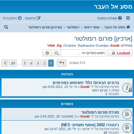
מסע אל העבר
שאלות נפוצות
הרשמה
התחברות
ח
מסע אל העבר
עמוד ראשי
רומולטור
[ארכיון] פורום רומולטור
י
[ארכיון] פורום רומולטור
פ
מנהלים:
Gordi
,
Radioactive Grandpa
,
Octarine
,
Og
,
אופיר
ו
חיפוש
חיפוש מתקדם
Locked
ש
דף
1
מתוך
39
39
5
4
3
2
1
הבא
574 נושאים
…
הכרזות
ברוכים הבאים! כללי השימוש בפורומים
הודעה אחרונה על ידי
Gordi
«
א' יולי 24, 2011 8:04 pm
נשלח ב
פורום ראשי
תגובות:
1
נושאים
סגירת פורום רומולטור
הודעה אחרונה על ידי
Gordi
«
ב' ספטמבר 26, 2022 2:54 pm
נינטנדו 2002 (אוסף משחקי NES)
הודעה אחרונה על ידי
איתן
«
ג' יולי 05, 2022 10:47 am
תגובות:
10