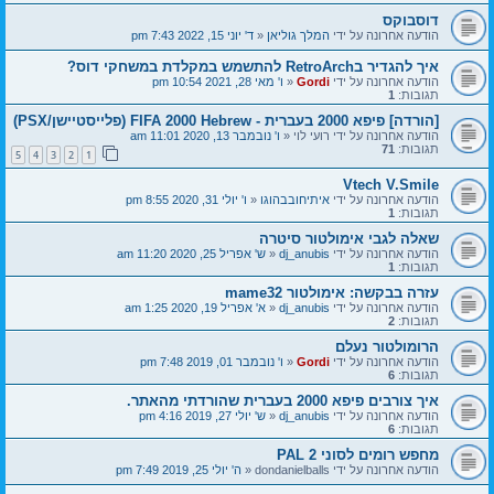
דוסבוקס
הודעה אחרונה על ידי
המלך גוליאן
«
ד' יוני 15, 2022 7:43 pm
איך להגדיר בRetroArch להתשמש במקלדת במשחקי דוס?
הודעה אחרונה על ידי
Gordi
«
ו' מאי 28, 2021 10:54 pm
תגובות:
1
[הורדה] פיפא 2000 בעברית - FIFA 2000 Hebrew (פלייסטיישן/PSX)
הודעה אחרונה על ידי
רועי לוי
«
ו' נובמבר 13, 2020 11:01 am
תגובות:
71
5
4
3
2
1
Vtech V.Smile
הודעה אחרונה על ידי
איתיחובבהוגו
«
ו' יולי 31, 2020 8:55 pm
תגובות:
1
שאלה לגבי אימולטור סיטרה
הודעה אחרונה על ידי
dj_anubis
«
ש' אפריל 25, 2020 11:20 am
תגובות:
1
עזרה בבקשה: אימולטור mame32
הודעה אחרונה על ידי
dj_anubis
«
א' אפריל 19, 2020 1:25 am
תגובות:
2
הרומולטור נעלם
הודעה אחרונה על ידי
Gordi
«
ו' נובמבר 01, 2019 7:48 pm
תגובות:
6
איך צורבים פיפא 2000 בעברית שהורדתי מהאתר.
הודעה אחרונה על ידי
dj_anubis
«
ש' יולי 27, 2019 4:16 pm
תגובות:
6
מחפש רומים לסוני 2 PAL
הודעה אחרונה על ידי
dondanielballs
«
ה' יולי 25, 2019 7:49 pm