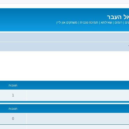
ל העבר
ים
|
רומים
|
שאילתא
|
תמיכה טכנית
|
משחקים און ליין
קדם
תגובות
1
תגובות
0