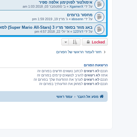
אימולטור לפוקימון אלפה ספיר
על ידי
XgamerX
»
ב' ספטמבר 03, 2018 1:03 am
מחסור ברומים
על ידי
idosenn
»
ג' מרץ 19, 2019 1:59 pm
באג מוזר בסופר מריו 3 (Super Mario All-Stars) לסופר נינטנדו
על ידי
דור123
»
א' יולי 22, 2018 4:57 pm
Locked
חזור לעמוד הראשי של הפורום
הרשאות הפורום
הנכם
לא רשאים
לכתוב נושאים חדשים בפורום זה
אתה
לא רשאים
להגיב לנושאים קיימים בפורום זה
הנכם
לא רשאים
לערוך את ההודעות שלך בפורום זה
הנכם
לא רשאים
למחוק את הודעותיך בפורום זה
מסע אל העבר
עמוד ראשי