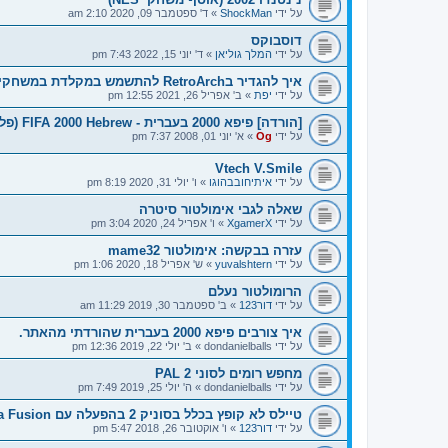
על ידי
ShockMan
»
ד' ספטמבר 09, 2020 2:10 am
דוסבוקס
על ידי
המלך גוליאן
»
ד' יוני 15, 2022 7:43 pm
איך להגדיר בRetroArch להתשמש במקלדת במשחקי דוס?
על ידי
יפת
»
ב' אפריל 26, 2021 12:55 pm
[הורדה] פיפא 2000 בעברית - FIFA 2000 Hebrew (פלייסטיישן/PSX)
על ידי
Og
»
א' יוני 01, 2008 7:37 pm
Vtech V.Smile
על ידי
איתיחובבהוגו
»
ו' יולי 31, 2020 8:19 pm
שאלה לגבי אימולטור סיטרה
על ידי
XgamerX
»
ו' אפריל 24, 2020 3:04 pm
עזרה בבקשה: אימולטור mame32
על ידי
yuvalshtern
»
ש' אפריל 18, 2020 1:06 pm
הרומולטור נעלם
על ידי
דור123
»
ב' ספטמבר 30, 2019 11:29 am
איך צורבים פיפא 2000 בעברית שהורדתי מהאתר.
על ידי
dondanielballs
»
ב' יולי 22, 2019 12:36 pm
מחפש רומים לסוני 2 PAL
על ידי
dondanielballs
»
ה' יולי 25, 2019 7:49 pm
טיילס לא קופץ בכלל בסוניק 2 בהפעלה עם Kega Fusion
על ידי
דור123
»
ו' אוקטובר 26, 2018 5:47 pm