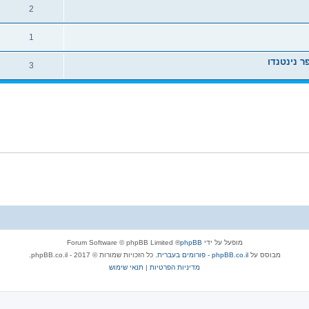
2
1
3
מופעל על ידי
phpBB
® Forum Software © phpBB Limited
מבוסס על
phpBB.co.il - פורומים בעברית
. כל הזכויות שמורות © 2017 - phpBB.co.il.
מדיניות הפרטיות
|
תנאי שימוש