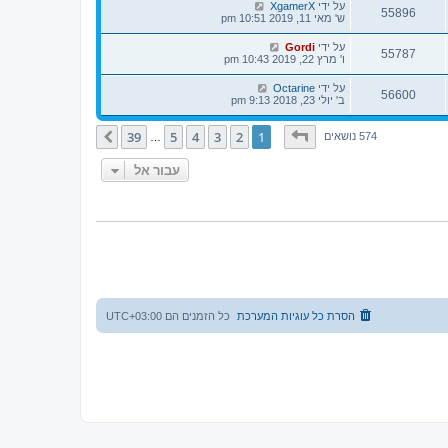
על ידי
XgamerX
55896
ש' מאי 11, 2019 10:51 pm
על ידי
Gordi
55787
ו' מרץ 22, 2019 10:43 pm
על ידי
Octarine
56600
ב' יולי 23, 2018 9:13 pm
דף
1
מתוך
39
39
5
4
3
2
1
הבא
574 נושאים
…
עבור אל
הסרת כל עוגיות המערכת
כל הזמנים הם
UTC+03:00