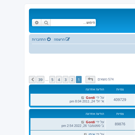
חיפוש
חיפוש מתקדם
הרשמה
התחברות
דף
1
מתוך
39
39
5
4
3
2
1
הבא
574 נושאים
…
צפיות
הודעה אחרונה
על ידי
Gordi
409729
א' יולי 24, 2011 8:04 pm
צפיות
הודעה אחרונה
על ידי
Gordi
89876
ב' ספטמבר 26, 2022 2:54 pm
על ידי
איתן