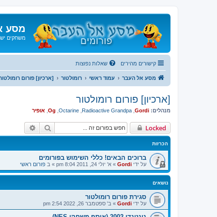
מסע א
משחקים ישנ
קישורים מהירים
שאלות נפוצות
מסע אל העבר
עמוד ראשי
רומולטור
[ארכיון] פורום רומולטור
[ארכיון] פורום רומולטור
מנהלים:
Gordi
,
Radioactive Grandpa
,
Octarine
,
Og
,
אופיר
חיפוש
חיפוש מת
Locked
הכרזות
ברוכים הבאים! כללי השימוש בפורומים
על ידי
Gordi
»
א' יולי 24, 2011 8:04 pm
» ב
פורום ראשי
נושאים
סגירת פורום רומולטור
על ידי
Gordi
»
ב' ספטמבר 26, 2022 2:54 pm
נינטנדו 2002 (אוסף משחקי NES)