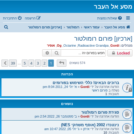
מסע אל העבר
שאלות נפוצות
הרשמה
התחברות
ח
מסע אל העבר
עמוד ראשי
רומולטור
[ארכיון] פורום רומולטור
י
[ארכיון] פורום רומולטור
פ
מנהלים:
Gordi
,
Radioactive Grandpa
,
Octarine
,
Og
,
אופיר
ו
חיפוש
חיפוש מתקדם
Locked
ש
דף
1
מתוך
39
39
5
4
3
2
1
הבא
574 נושאים
…
הכרזות
ברוכים הבאים! כללי השימוש בפורומים
הודעה אחרונה על ידי
Gordi
«
א' יולי 24, 2011 8:04 pm
נשלח ב
פורום ראשי
תגובות:
1
נושאים
סגירת פורום רומולטור
הודעה אחרונה על ידי
Gordi
«
ב' ספטמבר 26, 2022 2:54 pm
נינטנדו 2002 (אוסף משחקי NES)
הודעה אחרונה על ידי
איתן
«
ג' יולי 05, 2022 10:47 am
תגובות:
10