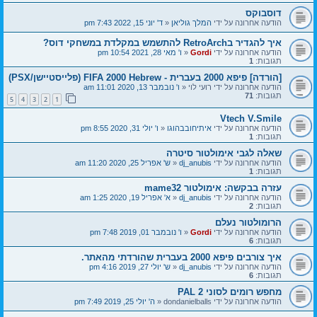
דוסבוקס
הודעה אחרונה על ידי
המלך גוליאן
«
ד' יוני 15, 2022 7:43 pm
איך להגדיר בRetroArch להתשמש במקלדת במשחקי דוס?
הודעה אחרונה על ידי
Gordi
«
ו' מאי 28, 2021 10:54 pm
תגובות:
1
[הורדה] פיפא 2000 בעברית - FIFA 2000 Hebrew (פלייסטיישן/PSX)
הודעה אחרונה על ידי
רועי לוי
«
ו' נובמבר 13, 2020 11:01 am
תגובות:
71
5
4
3
2
1
Vtech V.Smile
הודעה אחרונה על ידי
איתיחובבהוגו
«
ו' יולי 31, 2020 8:55 pm
תגובות:
1
שאלה לגבי אימולטור סיטרה
הודעה אחרונה על ידי
dj_anubis
«
ש' אפריל 25, 2020 11:20 am
תגובות:
1
עזרה בבקשה: אימולטור mame32
הודעה אחרונה על ידי
dj_anubis
«
א' אפריל 19, 2020 1:25 am
תגובות:
2
הרומולטור נעלם
הודעה אחרונה על ידי
Gordi
«
ו' נובמבר 01, 2019 7:48 pm
תגובות:
6
איך צורבים פיפא 2000 בעברית שהורדתי מהאתר.
הודעה אחרונה על ידי
dj_anubis
«
ש' יולי 27, 2019 4:16 pm
תגובות:
6
מחפש רומים לסוני 2 PAL
הודעה אחרונה על ידי
dondanielballs
«
ה' יולי 25, 2019 7:49 pm