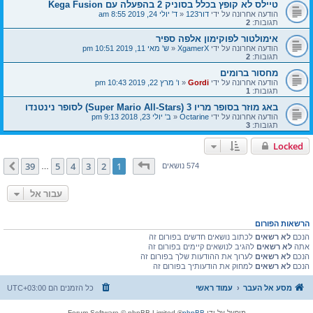
טיילס לא קופץ בכלל בסוניק 2 בהפעלה עם Kega Fusion
הודעה אחרונה על ידי
דור123
«
ד' יולי 24, 2019 8:55 am
תגובות:
2
אימולטור לפוקימון אלפה ספיר
הודעה אחרונה על ידי
XgamerX
«
ש' מאי 11, 2019 10:51 pm
תגובות:
2
מחסור ברומים
הודעה אחרונה על ידי
Gordi
«
ו' מרץ 22, 2019 10:43 pm
תגובות:
1
באג מוזר בסופר מריו 3 (Super Mario All-Stars) לסופר נינטנדו
הודעה אחרונה על ידי
Octarine
«
ב' יולי 23, 2018 9:13 pm
תגובות:
3
Locked
דף
1
מתוך
39
39
5
4
3
2
1
הבא
574 נושאים
…
עבור אל
הרשאות הפורום
הנכם
לא רשאים
לכתוב נושאים חדשים בפורום זה
אתה
לא רשאים
להגיב לנושאים קיימים בפורום זה
הנכם
לא רשאים
לערוך את ההודעות שלך בפורום זה
הנכם
לא רשאים
למחוק את הודעותיך בפורום זה
מסע אל העבר
עמוד ראשי
כל הזמנים הם
UTC+03:00
מופעל על ידי
phpBB
® Forum Software © phpBB Limited