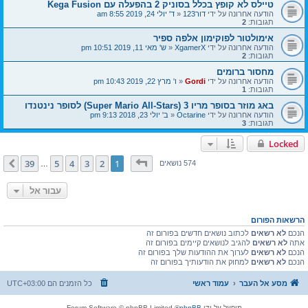
טיילס לא קופץ בכלל בסוניק 2 בהפעלה עם Kega Fusion
הודעה אחרונה על ידי
דור123
«
ד' יולי 24, 2019 8:55 am
תגובות:
2
אימולטור לפוקימון אלפה ספיר
הודעה אחרונה על ידי
XgamerX
«
ש' מאי 11, 2019 10:51 pm
תגובות:
2
מחסור ברומים
הודעה אחרונה על ידי
Gordi
«
ו' מרץ 22, 2019 10:43 pm
תגובות:
1
באג מוזר בסופר מריו 3 (Super Mario All-Stars) לסופר נינטנדו
הודעה אחרונה על ידי
Octarine
«
ב' יולי 23, 2018 9:13 pm
תגובות:
3
Locked
דף
1
מתוך
39
39
5
4
3
2
1
הבא
574 נושאים
…
עבור אל
הרשאות הפורום
הנכם
לא רשאים
לכתוב נושאים חדשים בפורום זה
אתה
לא רשאים
להגיב לנושאים קיימים בפורום זה
הנכם
לא רשאים
לערוך את ההודעות שלך בפורום זה
הנכם
לא רשאים
למחוק את הודעותיך בפורום זה
מסע אל העבר
עמוד ראשי
כל הזמנים הם
UTC+03:00
מופעל על ידי
phpBB
® Forum Software © phpBB Limited