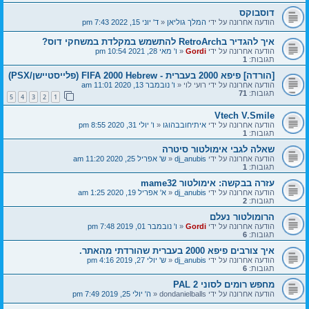
דוסבוקס
הודעה אחרונה על ידי
המלך גוליאן
«
ד' יוני 15, 2022 7:43 pm
איך להגדיר בRetroArch להתשמש במקלדת במשחקי דוס?
הודעה אחרונה על ידי
Gordi
«
ו' מאי 28, 2021 10:54 pm
תגובות:
1
[הורדה] פיפא 2000 בעברית - FIFA 2000 Hebrew (פלייסטיישן/PSX)
הודעה אחרונה על ידי
רועי לוי
«
ו' נובמבר 13, 2020 11:01 am
תגובות:
71
5
4
3
2
1
Vtech V.Smile
הודעה אחרונה על ידי
איתיחובבהוגו
«
ו' יולי 31, 2020 8:55 pm
תגובות:
1
שאלה לגבי אימולטור סיטרה
הודעה אחרונה על ידי
dj_anubis
«
ש' אפריל 25, 2020 11:20 am
תגובות:
1
עזרה בבקשה: אימולטור mame32
הודעה אחרונה על ידי
dj_anubis
«
א' אפריל 19, 2020 1:25 am
תגובות:
2
הרומולטור נעלם
הודעה אחרונה על ידי
Gordi
«
ו' נובמבר 01, 2019 7:48 pm
תגובות:
6
איך צורבים פיפא 2000 בעברית שהורדתי מהאתר.
הודעה אחרונה על ידי
dj_anubis
«
ש' יולי 27, 2019 4:16 pm
תגובות:
6
מחפש רומים לסוני 2 PAL
הודעה אחרונה על ידי
dondanielballs
«
ה' יולי 25, 2019 7:49 pm