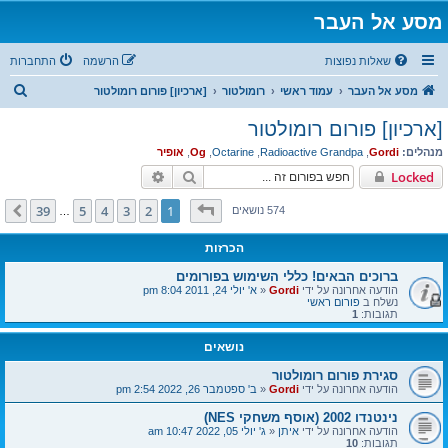
מסע אל העבר
שאלות נפוצות
הרשמה
התחברות
ח
מסע אל העבר
עמוד ראשי
רומולטור
[ארכיון] פורום רומולטור
י
[ארכיון] פורום רומולטור
פ
מנהלים:
Gordi
,
Radioactive Grandpa
,
Octarine
,
Og
,
אופיר
ו
חיפוש
חיפוש מתקדם
Locked
ש
דף
1
מתוך
39
39
5
4
3
2
1
הבא
574 נושאים
…
הכרזות
ברוכים הבאים! כללי השימוש בפורומים
הודעה אחרונה על ידי
Gordi
«
א' יולי 24, 2011 8:04 pm
נשלח ב
פורום ראשי
תגובות:
1
נושאים
סגירת פורום רומולטור
הודעה אחרונה על ידי
Gordi
«
ב' ספטמבר 26, 2022 2:54 pm
נינטנדו 2002 (אוסף משחקי NES)
הודעה אחרונה על ידי
איתן
«
ג' יולי 05, 2022 10:47 am
תגובות:
10