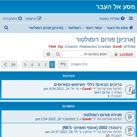
מסע אל העבר
שאלות נפוצות
הרשמה
התחברות
ח
מסע אל העבר
עמוד ראשי
רומולטור
[ארכיון] פורום רומולטור
י
[ארכיון] פורום רומולטור
פ
מנהלים:
Gordi
,
Radioactive Grandpa
,
Octarine
,
Og
,
אופיר
ו
חיפוש
חיפוש מתקדם
Locked
ש
דף
1
מתוך
39
39
5
4
3
2
1
הבא
574 נושאים
…
הכרזות
ברוכים הבאים! כללי השימוש בפורומים
הודעה אחרונה על ידי
Gordi
«
א' יולי 24, 2011 8:04 pm
נשלח ב
פורום ראשי
תגובות:
1
נושאים
סגירת פורום רומולטור
הודעה אחרונה על ידי
Gordi
«
ב' ספטמבר 26, 2022 2:54 pm
נינטנדו 2002 (אוסף משחקי NES)
הודעה אחרונה על ידי
איתן
«
ג' יולי 05, 2022 10:47 am
תגובות:
10