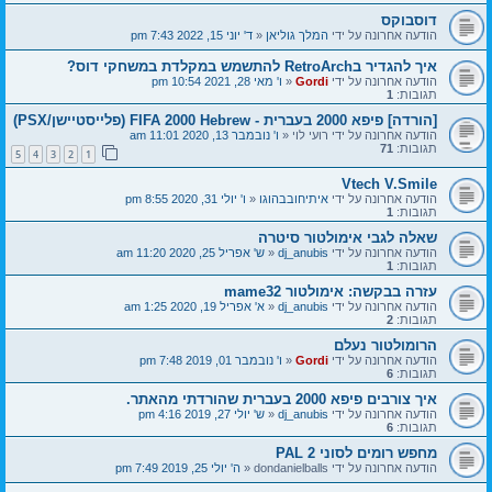
דוסבוקס
הודעה אחרונה על ידי
המלך גוליאן
«
ד' יוני 15, 2022 7:43 pm
איך להגדיר בRetroArch להתשמש במקלדת במשחקי דוס?
הודעה אחרונה על ידי
Gordi
«
ו' מאי 28, 2021 10:54 pm
תגובות:
1
[הורדה] פיפא 2000 בעברית - FIFA 2000 Hebrew (פלייסטיישן/PSX)
הודעה אחרונה על ידי
רועי לוי
«
ו' נובמבר 13, 2020 11:01 am
תגובות:
71
5
4
3
2
1
Vtech V.Smile
הודעה אחרונה על ידי
איתיחובבהוגו
«
ו' יולי 31, 2020 8:55 pm
תגובות:
1
שאלה לגבי אימולטור סיטרה
הודעה אחרונה על ידי
dj_anubis
«
ש' אפריל 25, 2020 11:20 am
תגובות:
1
עזרה בבקשה: אימולטור mame32
הודעה אחרונה על ידי
dj_anubis
«
א' אפריל 19, 2020 1:25 am
תגובות:
2
הרומולטור נעלם
הודעה אחרונה על ידי
Gordi
«
ו' נובמבר 01, 2019 7:48 pm
תגובות:
6
איך צורבים פיפא 2000 בעברית שהורדתי מהאתר.
הודעה אחרונה על ידי
dj_anubis
«
ש' יולי 27, 2019 4:16 pm
תגובות:
6
מחפש רומים לסוני 2 PAL
הודעה אחרונה על ידי
dondanielballs
«
ה' יולי 25, 2019 7:49 pm