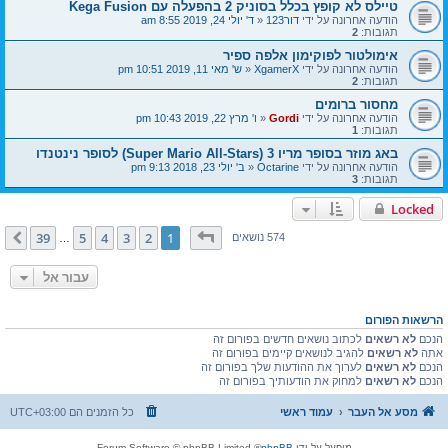
טיילס לא קופץ בכלל בסוניק 2 בהפעלה עם Kega Fusion
הודעה אחרונה על ידי
דור123
«
ד' יולי 24, 2019 8:55 am
תגובות:
2
אימולטור לפוקימון אלפה ספיר
הודעה אחרונה על ידי
XgamerX
«
ש' מאי 11, 2019 10:51 pm
תגובות:
2
מחסור ברומים
הודעה אחרונה על ידי
Gordi
«
ו' מרץ 22, 2019 10:43 pm
תגובות:
1
באג מוזר בסופר מריו 3 (Super Mario All-Stars) לסופר נינטנדו
הודעה אחרונה על ידי
Octarine
«
ב' יולי 23, 2018 9:13 pm
תגובות:
3
Locked
דף
1
מתוך
39
39
5
4
3
2
1
הבא
574 נושאים
…
עבור אל
הרשאות הפורום
הנכם
לא רשאים
לכתוב נושאים חדשים בפורום זה
אתה
לא רשאים
להגיב לנושאים קיימים בפורום זה
הנכם
לא רשאים
לערוך את ההודעות שלך בפורום זה
הנכם
לא רשאים
למחוק את הודעותיך בפורום זה
מסע אל העבר
עמוד ראשי
כל הזמנים הם
UTC+03:00
מופעל על ידי
phpBB
® Forum Software © phpBB Limited