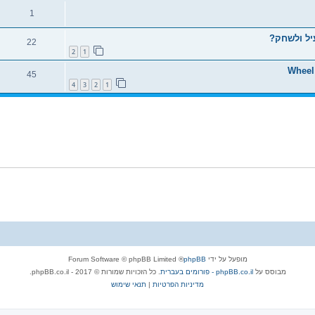
1
יל ולשחק?
22
2
1
45
4
3
2
1
מופעל על ידי
phpBB
® Forum Software © phpBB Limited
מבוסס על
phpBB.co.il - פורומים בעברית
. כל הזכויות שמורות © 2017 - phpBB.co.il.
מדיניות הפרטיות
|
תנאי שימוש