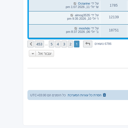
על ידי
Octarine
1785
ש' יולי 11, 2026 1:07 pm
על ידי
almog3535
12139
ו' יולי 10, 2026 9:35 pm
על ידי
moshdo
18751
ב' יולי 06, 2026 8:37 pm
דף
1
מתוך
453
453
5
4
3
2
1
הבא
6786 נושאים
…
עבור אל
הסרת כל עוגיות המערכת
כל הזמנים הם
UTC+03:00