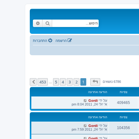
חיפוש
חיפוש מתקדם
הרשמה
התחברות
דף
1
מתוך
453
453
5
4
3
2
1
הבא
6786 נושאים
…
צפיות
הודעה אחרונה
על ידי
Gordi
409465
א' יולי 24, 2011 8:04 pm
צפיות
הודעה אחרונה
על ידי
Gordi
104356
א' יולי 24, 2011 7:59 pm
על ידי
Gordi