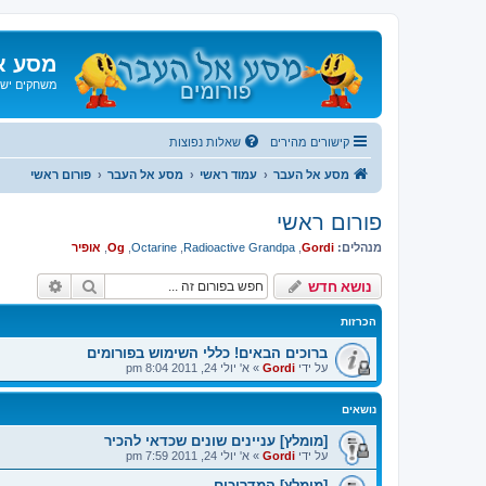
מסע א
משחקים ישנ
קישורים מהירים
שאלות נפוצות
מסע אל העבר
עמוד ראשי
מסע אל העבר
פורום ראשי
פורום ראשי
מנהלים:
Gordi
,
Radioactive Grandpa
,
Octarine
,
Og
,
אופיר
חיפוש
חיפוש 
נושא חדש
הכרזות
ברוכים הבאים! כללי השימוש בפורומים
על ידי
Gordi
»
א' יולי 24, 2011 8:04 pm
נושאים
[מומלץ] עניינים שונים שכדאי להכיר
על ידי
Gordi
»
א' יולי 24, 2011 7:59 pm
[מומלץ] המדריכים