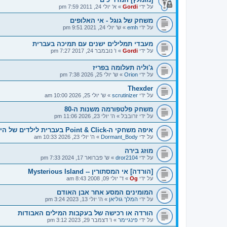
על ידי
Gordi
»
א' יולי 24, 2011 7:59 pm
משחק של גוגל - אי האלופים
על ידי
emh
»
ש' יולי 24, 2021 9:51 pm
מעבדי תמלילים ישנים עם תמיכה בעברית
על ידי
Gordi
»
ו' נובמבר 24, 2017 7:27 pm
ג'וליה תעלומה בפריז
על ידי
Orion
»
ש' יולי 25, 2026 7:38 pm
Thexder
על ידי
scrutinizer
»
ש' יולי 25, 2026 10:00 am
משחק פלטפורמה משנות ה-80
על ידי
זרובבל
»
ה' יולי 23, 2026 11:06 pm
איפה משחקי ה-Point & Click בעברית לילדים של היום?
על ידי
Dormant_Body
»
ה' יולי 23, 2026 10:33 am
מוזג בירה
על ידי
dror2104
»
ש' פברואר 17, 2024 7:33 pm
[הורדה] אי המסתורין -- Mysterious Island
על ידי
Og
»
ד' יולי 09, 2008 8:43 am
המומינים המסע אחר אבן האודם
על ידי
המלך גוליאן
»
ה' יולי 13, 2023 3:24 pm
הורדה או רכישה של בעקבות המילים האבודות
על ידי
פינגיימר
»
ו' דצמבר 29, 2023 3:12 pm