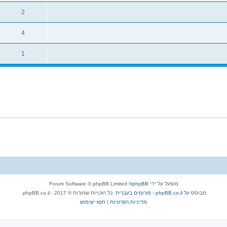
2
4
1
מופעל על ידי
phpBB
® Forum Software © phpBB Limited
מבוסס על
phpBB.co.il - פורומים בעברית
. כל הזכויות שמורות © 2017 - phpBB.co.il.
מדיניות הפרטיות
|
תנאי שימוש