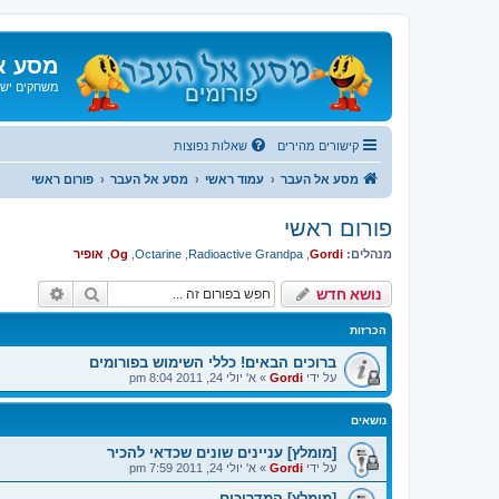
מסע א
משחקים ישנ
קישורים מהירים
שאלות נפוצות
מסע אל העבר
עמוד ראשי
מסע אל העבר
פורום ראשי
פורום ראשי
מנהלים:
Gordi
,
Radioactive Grandpa
,
Octarine
,
Og
,
אופיר
חיפוש
חיפוש 
נושא חדש
הכרזות
ברוכים הבאים! כללי השימוש בפורומים
על ידי
Gordi
»
א' יולי 24, 2011 8:04 pm
נושאים
[מומלץ] עניינים שונים שכדאי להכיר
על ידי
Gordi
»
א' יולי 24, 2011 7:59 pm
[מומלץ] המדריכים