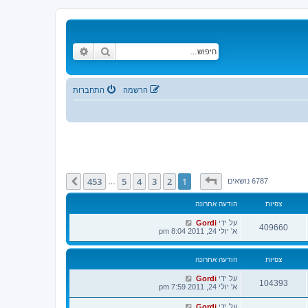
חיפוש
חיפוש מתקדם
הרשמה
התחברות
דף
1
מתוך
453
453
5
4
3
2
1
הבא
6787 נושאים
…
צפיות
הודעה אחרונה
על ידי
Gordi
409660
א' יולי 24, 2011 8:04 pm
צפיות
הודעה אחרונה
על ידי
Gordi
104393
א' יולי 24, 2011 7:59 pm
על ידי
Gordi