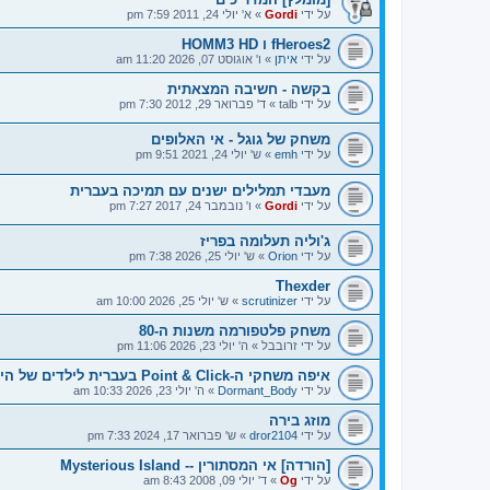
על ידי
Gordi
»
א' יולי 24, 2011 7:59 pm
fHeroes2 ו HOMM3 HD
על ידי
איתן
»
ו' אוגוסט 07, 2026 11:20 am
בקשה - חשיבה המצאתית
על ידי
talb
»
ד' פברואר 29, 2012 7:30 pm
משחק של גוגל - אי האלופים
על ידי
emh
»
ש' יולי 24, 2021 9:51 pm
מעבדי תמלילים ישנים עם תמיכה בעברית
על ידי
Gordi
»
ו' נובמבר 24, 2017 7:27 pm
ג'וליה תעלומה בפריז
על ידי
Orion
»
ש' יולי 25, 2026 7:38 pm
Thexder
על ידי
scrutinizer
»
ש' יולי 25, 2026 10:00 am
משחק פלטפורמה משנות ה-80
על ידי
זרובבל
»
ה' יולי 23, 2026 11:06 pm
איפה משחקי ה-Point & Click בעברית לילדים של היום?
על ידי
Dormant_Body
»
ה' יולי 23, 2026 10:33 am
מוזג בירה
על ידי
dror2104
»
ש' פברואר 17, 2024 7:33 pm
[הורדה] אי המסתורין -- Mysterious Island
על ידי
Og
»
ד' יולי 09, 2008 8:43 am