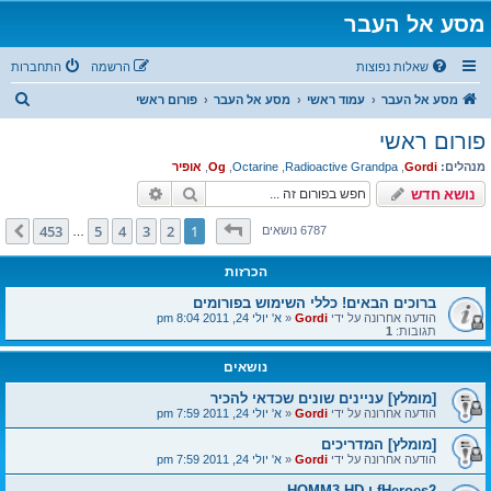
מסע אל העבר
שאלות נפוצות
הרשמה
התחברות
ח
מסע אל העבר
עמוד ראשי
מסע אל העבר
פורום ראשי
י
פורום ראשי
פ
מנהלים:
Gordi
,
Radioactive Grandpa
,
Octarine
,
Og
,
אופיר
ו
חיפוש
חיפוש מתקדם
נושא חדש
ש
דף
1
מתוך
453
453
5
4
3
2
1
הבא
6787 נושאים
…
הכרזות
ברוכים הבאים! כללי השימוש בפורומים
הודעה אחרונה על ידי
Gordi
«
א' יולי 24, 2011 8:04 pm
תגובות:
1
נושאים
[מומלץ] עניינים שונים שכדאי להכיר
הודעה אחרונה על ידי
Gordi
«
א' יולי 24, 2011 7:59 pm
[מומלץ] המדריכים
הודעה אחרונה על ידי
Gordi
«
א' יולי 24, 2011 7:59 pm
fHeroes2 ו HOMM3 HD