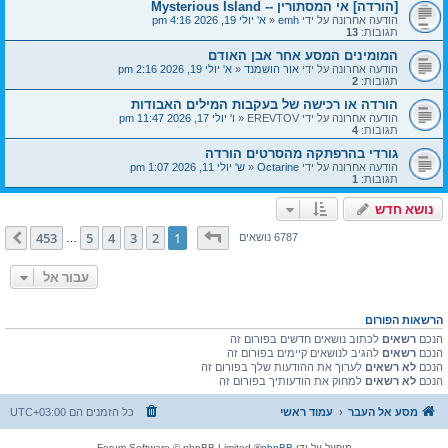
[הורדה] אי המסתורין -- Mysterious Island
הודעה אחרונה על ידי
emh
«
א' יולי 19, 2026 4:16 pm
תגובות:
13
המומינים המסע אחר אבן האודם
הודעה אחרונה על ידי
אור הושמנד
«
א' יולי 19, 2026 2:16 pm
תגובות:
2
הורדה או רכישה של בעקבות המילים האבודות
הודעה אחרונה על ידי
EREVTOV
«
ו' יולי 17, 2026 11:47 pm
תגובות:
4
גורדי בהרפתקה מהסרטים הורדה
הודעה אחרונה על ידי
Octarine
«
ש' יולי 11, 2026 1:07 pm
תגובות:
1
נושא חדש
דף
1
מתוך
453
453
5
4
3
2
1
הבא
6787 נושאים
…
עבור אל
הרשאות הפורום
הנכם
רשאים
לכתוב נושאים חדשים בפורום זה
הנכם
רשאים
להגיב לנושאים קיימים בפורום זה
הנכם
לא רשאים
לערוך את ההודעות שלך בפורום זה
הנכם
לא רשאים
למחוק את הודעותיך בפורום זה
מסע אל העבר
עמוד ראשי
כל הזמנים הם
UTC+03:00
מופעל על ידי
phpBB
® Forum Software © phpBB Limited