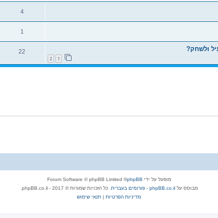
4
1
יל ולשחק?
22
2
1
מופעל על ידי
phpBB
® Forum Software © phpBB Limited
מבוסס על
phpBB.co.il - פורומים בעברית
. כל הזכויות שמורות © 2017 - phpBB.co.il.
מדיניות הפרטיות
|
תנאי שימוש