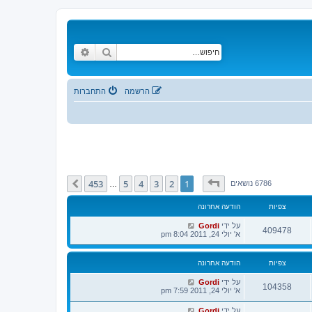
חיפוש
חיפוש מתקדם
הרשמה
התחברות
דף
1
מתוך
453
453
5
4
3
2
1
הבא
6786 נושאים
…
צפיות
הודעה אחרונה
על ידי
Gordi
409478
א' יולי 24, 2011 8:04 pm
צפיות
הודעה אחרונה
על ידי
Gordi
104358
א' יולי 24, 2011 7:59 pm
על ידי
Gordi