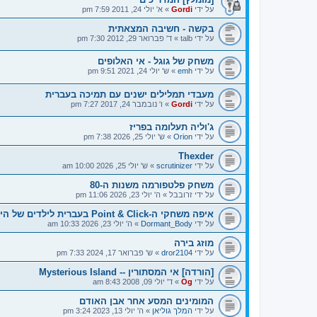
על ידי
Gordi
»
א' יולי 24, 2011 7:59 pm
בקשה - חשיבה המצאתית
על ידי
talb
»
ד' פברואר 29, 2012 7:30 pm
משחק של גוגל - אי האלופים
על ידי
emh
»
ש' יולי 24, 2021 9:51 pm
מעבדי תמלילים ישנים עם תמיכה בעברית
על ידי
Gordi
»
ו' נובמבר 24, 2017 7:27 pm
ג'וליה תעלומה בפריז
על ידי
Orion
»
ש' יולי 25, 2026 7:38 pm
Thexder
על ידי
scrutinizer
»
ש' יולי 25, 2026 10:00 am
משחק פלטפורמה משנות ה-80
על ידי
זרובבל
»
ה' יולי 23, 2026 11:06 pm
איפה משחקי ה-Point & Click בעברית לילדים של היום?
על ידי
Dormant_Body
»
ה' יולי 23, 2026 10:33 am
מוזג בירה
על ידי
dror2104
»
ש' פברואר 17, 2024 7:33 pm
[הורדה] אי המסתורין -- Mysterious Island
על ידי
Og
»
ד' יולי 09, 2008 8:43 am
המומינים המסע אחר אבן האודם
על ידי
המלך גוליאן
»
ה' יולי 13, 2023 3:24 pm