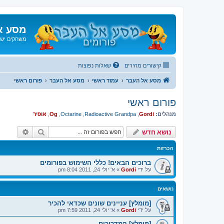
מסע א
משחקים ישנ
קישורים מהירים
שאלות נפוצות
מסע אל העבר
עמוד ראשי
מסע אל העבר
פורום ראשי
פורום ראשי
מנהלים:
Gordi
,
Radioactive Grandpa
,
Octarine
,
Og
,
אופיר
חיפוש
חיפוש 
נושא חדש
הכרזות
ברוכים הבאים! כללי השימוש בפורומים
על ידי
Gordi
»
א' יולי 24, 2011 8:04 pm
נושאים
[מומלץ] עניינים שונים שכדאי להכיר
על ידי
Gordi
»
א' יולי 24, 2011 7:59 pm
[מומלץ] המדריכים