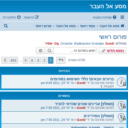
מסע אל העבר
שאלות נפוצות
הרשמה
התחברות
ח
מסע אל העבר
עמוד ראשי
מסע אל העבר
פורום ראשי
י
פורום ראשי
פ
מנהלים:
Gordi
,
Radioactive Grandpa
,
Octarine
,
Og
,
אופיר
ו
חיפוש
חיפוש מתקדם
נושא חדש
ש
דף
1
מתוך
453
453
5
4
3
2
1
הבא
6786 נושאים
…
הכרזות
ברוכים הבאים! כללי השימוש בפורומים
הודעה אחרונה על ידי
Gordi
«
א' יולי 24, 2011 8:04 pm
תגובות:
1
נושאים
[מומלץ] עניינים שונים שכדאי להכיר
הודעה אחרונה על ידי
Gordi
«
א' יולי 24, 2011 7:59 pm
[מומלץ] המדריכים
הודעה אחרונה על ידי
Gordi
«
א' יולי 24, 2011 7:59 pm
בקשה - חשיבה המצאתית