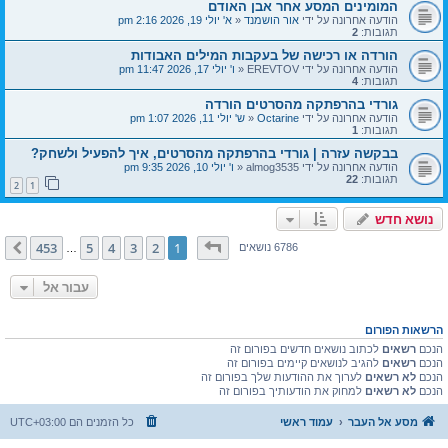
המומינים המסע אחר אבן האודם
הודעה אחרונה על ידי
אור הושמנד
«
א' יולי 19, 2026 2:16 pm
תגובות:
2
הורדה או רכישה של בעקבות המילים האבודות
הודעה אחרונה על ידי
EREVTOV
«
ו' יולי 17, 2026 11:47 pm
תגובות:
4
גורדי בהרפתקה מהסרטים הורדה
הודעה אחרונה על ידי
Octarine
«
ש' יולי 11, 2026 1:07 pm
תגובות:
1
בבקשה עזרה | גורדי בהרפתקה מהסרטים, איך להפעיל ולשחק?
הודעה אחרונה על ידי
almog3535
«
ו' יולי 10, 2026 9:35 pm
תגובות:
22
2
1
נושא חדש
דף
1
מתוך
453
453
5
4
3
2
1
הבא
6786 נושאים
…
עבור אל
הרשאות הפורום
הנכם
רשאים
לכתוב נושאים חדשים בפורום זה
הנכם
רשאים
להגיב לנושאים קיימים בפורום זה
הנכם
לא רשאים
לערוך את ההודעות שלך בפורום זה
הנכם
לא רשאים
למחוק את הודעותיך בפורום זה
מסע אל העבר
עמוד ראשי
כל הזמנים הם
UTC+03:00