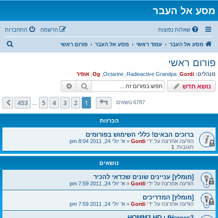
מסע אל העבר
שאלות נפוצות
הרשמה
התחברות
ח
מסע אל העבר
עמוד ראשי
מסע אל העבר
פורום ראשי
י
פורום ראשי
פ
מנהלים:
Gordi
,
Radioactive Grandpa
,
Octarine
,
Og
,
אופיר
ו
חיפוש
חיפוש מתקדם
נושא חדש
ש
דף
1
מתוך
453
453
5
4
3
2
1
הבא
6787 נושאים
…
הכרזות
ברוכים הבאים! כללי השימוש בפורומים
הודעה אחרונה על ידי
Gordi
«
א' יולי 24, 2011 8:04 pm
תגובות:
1
נושאים
[מומלץ] עניינים שונים שכדאי להכיר
הודעה אחרונה על ידי
Gordi
«
א' יולי 24, 2011 7:59 pm
[מומלץ] המדריכים
הודעה אחרונה על ידי
Gordi
«
א' יולי 24, 2011 7:59 pm
fHeroes2 ו HOMM3 HD