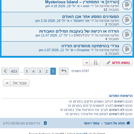
[הורדה] אי המסתורין -- Mysterious Island
הודעה אחרונה על ידי
emh
«
א' יולי 19, 2026 4:16 pm
תגובות:
13
המומינים המסע אחר אבן האודם
הודעה אחרונה על ידי
אור הושמנד
«
א' יולי 19, 2026 2:16 pm
תגובות:
2
הורדה או רכישה של בעקבות המילים האבודות
הודעה אחרונה על ידי
EREVTOV
«
ו' יולי 17, 2026 11:47 pm
תגובות:
4
גורדי בהרפתקה מהסרטים הורדה
הודעה אחרונה על ידי
Octarine
«
ש' יולי 11, 2026 1:07 pm
תגובות:
1
נושא חדש
דף
1
מתוך
453
453
5
4
3
2
1
הבא
6787 נושאים
…
עבור אל
הרשאות הפורום
הנכם
רשאים
לכתוב נושאים חדשים בפורום זה
הנכם
רשאים
להגיב לנושאים קיימים בפורום זה
הנכם
לא רשאים
לערוך את ההודעות שלך בפורום זה
הנכם
לא רשאים
למחוק את הודעותיך בפורום זה
מסע אל העבר
עמוד ראשי
כל הזמנים הם
UTC+03:00
מופעל על ידי
phpBB
® Forum Software © phpBB Limited