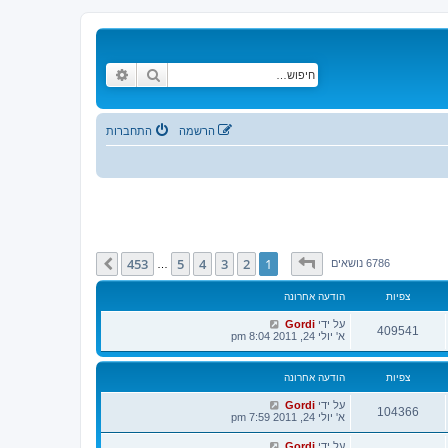
חיפוש
חיפוש מתקדם
הרשמה
התחברות
דף
1
מתוך
453
453
5
4
3
2
1
הבא
6786 נושאים
…
צפיות
הודעה אחרונה
על ידי
Gordi
409541
א' יולי 24, 2011 8:04 pm
צפיות
הודעה אחרונה
על ידי
Gordi
104366
א' יולי 24, 2011 7:59 pm
על ידי
Gordi