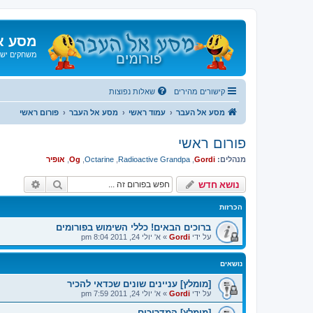
מסע א
משחקים ישנ
קישורים מהירים
שאלות נפוצות
מסע אל העבר
עמוד ראשי
מסע אל העבר
פורום ראשי
פורום ראשי
מנהלים:
Gordi
,
Radioactive Grandpa
,
Octarine
,
Og
,
אופיר
חיפוש
חיפוש 
נושא חדש
הכרזות
ברוכים הבאים! כללי השימוש בפורומים
על ידי
Gordi
»
א' יולי 24, 2011 8:04 pm
נושאים
[מומלץ] עניינים שונים שכדאי להכיר
על ידי
Gordi
»
א' יולי 24, 2011 7:59 pm
[מומלץ] המדריכים