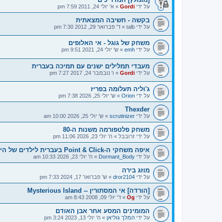
על ידי
Gordi
»
א' יולי 24, 2011 7:59 pm
בקשה - חשיבה המצאתית
על ידי
talb
»
ד' פברואר 29, 2012 7:30 pm
משחק של גוגל - אי האלופים
על ידי
emh
»
ש' יולי 24, 2021 9:51 pm
מעבדי תמלילים ישנים עם תמיכה בעברית
על ידי
Gordi
»
ו' נובמבר 24, 2017 7:27 pm
ג'וליה תעלומה בפריז
על ידי
Orion
»
ש' יולי 25, 2026 7:38 pm
Thexder
על ידי
scrutinizer
»
ש' יולי 25, 2026 10:00 am
משחק פלטפורמה משנות ה-80
על ידי
זרובבל
»
ה' יולי 23, 2026 11:06 pm
איפה משחקי ה-Point & Click בעברית לילדים של היום?
על ידי
Dormant_Body
»
ה' יולי 23, 2026 10:33 am
מוזג בירה
על ידי
dror2104
»
ש' פברואר 17, 2024 7:33 pm
[הורדה] אי המסתורין -- Mysterious Island
על ידי
Og
»
ד' יולי 09, 2008 8:43 am
המומינים המסע אחר אבן האודם
על ידי
המלך גוליאן
»
ה' יולי 13, 2023 3:24 pm