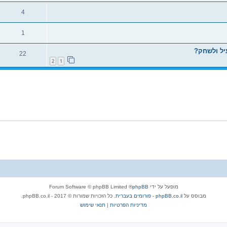
4
1
יל ולשחק?
22
2
1
מופעל על ידי
phpBB
® Forum Software © phpBB Limited
מבוסס על
phpBB.co.il - פורומים בעברית
. כל הזכויות שמורות © 2017 - phpBB.co.il.
מדיניות הפרטיות
|
תנאי שימוש