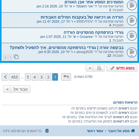
המומינים המסע אחר אבן האודם
הודעה אחרונה על ידי
אור הושמנד
«
א' יולי 19, 2026 2:16 pm
תגובות:
2
הורדה או רכישה של בעקבות המילים האבודות
הודעה אחרונה על ידי
EREVTOV
«
ו' יולי 17, 2026 11:47 pm
תגובות:
4
גורדי בהרפתקה מהסרטים הורדה
הודעה אחרונה על ידי
Octarine
«
ש' יולי 11, 2026 1:07 pm
תגובות:
1
בבקשה עזרה | גורדי בהרפתקה מהסרטים, איך להפעיל ולשחק?
הודעה אחרונה על ידי
almog3535
«
ו' יולי 10, 2026 9:35 pm
תגובות:
22
2
1
נושא חדש
דף
1
מתוך
453
453
5
4
3
2
1
הבא
6786 נושאים
…
עבור אל
הרשאות הפורום
הנכם
רשאים
לכתוב נושאים חדשים בפורום זה
הנכם
רשאים
להגיב לנושאים קיימים בפורום זה
הנכם
לא רשאים
לערוך את ההודעות שלך בפורום זה
הנכם
לא רשאים
למחוק את הודעותיך בפורום זה
מסע אל העבר
עמוד ראשי
כל הזמנים הם
UTC+03:00