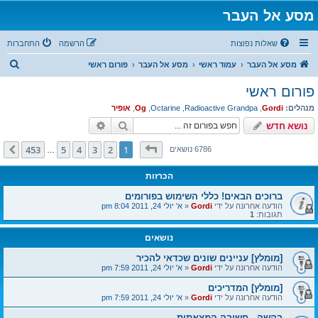
מסע אל העבר
שאלות נפוצות
הרשמה
התחברות
ח
מסע אל העבר
עמוד ראשי
מסע אל העבר
פורום ראשי
י
פורום ראשי
פ
מנהלים:
Gordi
,
Radioactive Grandpa
,
Octarine
,
Og
,
אופיר
ו
חיפוש
חיפוש מתקדם
נושא חדש
ש
דף
1
מתוך
453
453
5
4
3
2
1
הבא
6786 נושאים
…
הכרזות
ברוכים הבאים! כללי השימוש בפורומים
הודעה אחרונה על ידי
Gordi
«
א' יולי 24, 2011 8:04 pm
תגובות:
1
נושאים
[מומלץ] עניינים שונים שכדאי להכיר
הודעה אחרונה על ידי
Gordi
«
א' יולי 24, 2011 7:59 pm
[מומלץ] המדריכים
הודעה אחרונה על ידי
Gordi
«
א' יולי 24, 2011 7:59 pm
בקשה - חשיבה המצאתית