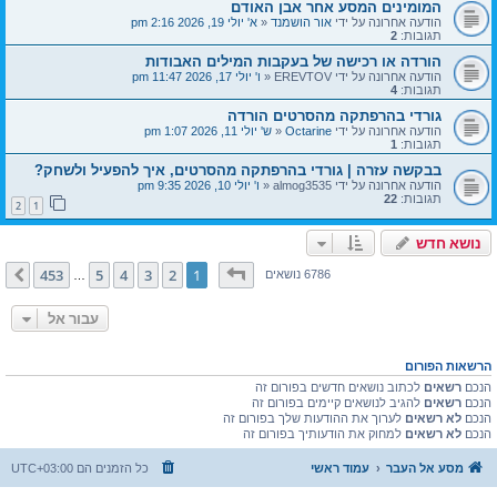
המומינים המסע אחר אבן האודם
הודעה אחרונה על ידי
אור הושמנד
«
א' יולי 19, 2026 2:16 pm
תגובות:
2
הורדה או רכישה של בעקבות המילים האבודות
הודעה אחרונה על ידי
EREVTOV
«
ו' יולי 17, 2026 11:47 pm
תגובות:
4
גורדי בהרפתקה מהסרטים הורדה
הודעה אחרונה על ידי
Octarine
«
ש' יולי 11, 2026 1:07 pm
תגובות:
1
בבקשה עזרה | גורדי בהרפתקה מהסרטים, איך להפעיל ולשחק?
הודעה אחרונה על ידי
almog3535
«
ו' יולי 10, 2026 9:35 pm
תגובות:
22
2
1
נושא חדש
דף
1
מתוך
453
453
5
4
3
2
1
הבא
6786 נושאים
…
עבור אל
הרשאות הפורום
הנכם
רשאים
לכתוב נושאים חדשים בפורום זה
הנכם
רשאים
להגיב לנושאים קיימים בפורום זה
הנכם
לא רשאים
לערוך את ההודעות שלך בפורום זה
הנכם
לא רשאים
למחוק את הודעותיך בפורום זה
מסע אל העבר
עמוד ראשי
כל הזמנים הם
UTC+03:00