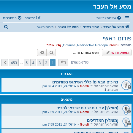
מסע אל העבר
שאלות נפוצות
הרשמה
התחברות
ח
מסע אל העבר
עמוד ראשי
מסע אל העבר
פורום ראשי
י
פורום ראשי
פ
מנהלים:
Gordi
,
Radioactive Grandpa
,
Octarine
,
Og
,
אופיר
ו
חיפוש
חיפוש מתקדם
נושא חדש
ש
דף
1
מתוך
453
453
5
4
3
2
1
הבא
6786 נושאים
…
הכרזות
ברוכים הבאים! כללי השימוש בפורומים
הודעה אחרונה על ידי
Gordi
«
א' יולי 24, 2011 8:04 pm
תגובות:
1
נושאים
[מומלץ] עניינים שונים שכדאי להכיר
הודעה אחרונה על ידי
Gordi
«
א' יולי 24, 2011 7:59 pm
[מומלץ] המדריכים
הודעה אחרונה על ידי
Gordi
«
א' יולי 24, 2011 7:59 pm
בקשה - חשיבה המצאתית