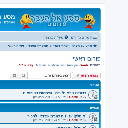
מסע א
משחקים ישנ
קישורים מהירים
שאלות נפוצות
מסע אל העבר
עמוד ראשי
מסע אל העבר
פורום ראשי
פורום ראשי
מנהלים:
Gordi
,
Radioactive Grandpa
,
Octarine
,
Og
,
אופיר
חיפוש
חיפוש 
נושא חדש
הכרזות
ברוכים הבאים! כללי השימוש בפורומים
על ידי
Gordi
»
א' יולי 24, 2011 8:04 pm
נושאים
[מומלץ] עניינים שונים שכדאי להכיר
על ידי
Gordi
»
א' יולי 24, 2011 7:59 pm
[מומלץ] המדריכים