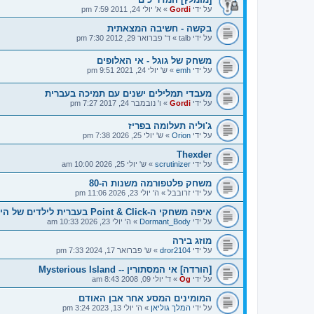
על ידי
Gordi
»
א' יולי 24, 2011 7:59 pm
בקשה - חשיבה המצאתית
על ידי
talb
»
ד' פברואר 29, 2012 7:30 pm
משחק של גוגל - אי האלופים
על ידי
emh
»
ש' יולי 24, 2021 9:51 pm
מעבדי תמלילים ישנים עם תמיכה בעברית
על ידי
Gordi
»
ו' נובמבר 24, 2017 7:27 pm
ג'וליה תעלומה בפריז
על ידי
Orion
»
ש' יולי 25, 2026 7:38 pm
Thexder
על ידי
scrutinizer
»
ש' יולי 25, 2026 10:00 am
משחק פלטפורמה משנות ה-80
על ידי
זרובבל
»
ה' יולי 23, 2026 11:06 pm
איפה משחקי ה-Point & Click בעברית לילדים של היום?
על ידי
Dormant_Body
»
ה' יולי 23, 2026 10:33 am
מוזג בירה
על ידי
dror2104
»
ש' פברואר 17, 2024 7:33 pm
[הורדה] אי המסתורין -- Mysterious Island
על ידי
Og
»
ד' יולי 09, 2008 8:43 am
המומינים המסע אחר אבן האודם
על ידי
המלך גוליאן
»
ה' יולי 13, 2023 3:24 pm