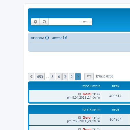
חיפוש
חיפוש מתקדם
הרשמה
התחברות
דף
1
מתוך
453
453
5
4
3
2
1
הבא
6786 נושאים
…
צפיות
הודעה אחרונה
על ידי
Gordi
409517
א' יולי 24, 2011 8:04 pm
צפיות
הודעה אחרונה
על ידי
Gordi
104364
א' יולי 24, 2011 7:59 pm
על ידי
Gordi