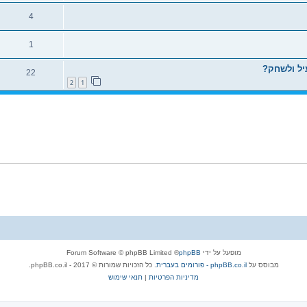
4
1
יל ולשחק?
22
2
1
מופעל על ידי
phpBB
® Forum Software © phpBB Limited
מבוסס על
phpBB.co.il - פורומים בעברית
. כל הזכויות שמורות © 2017 - phpBB.co.il.
מדיניות הפרטיות
|
תנאי שימוש