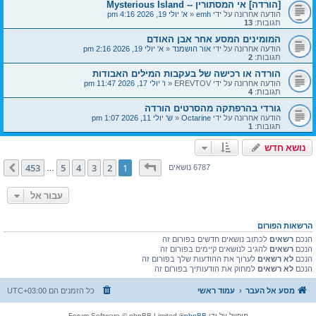
[הורדה] אי המסתורין -- Mysterious Island
הודעה אחרונה על ידי
emh
«
א' יולי 19, 2026 4:16 pm
תגובות:
13
המומינים המסע אחר אבן האודם
הודעה אחרונה על ידי
אור הושמנד
«
א' יולי 19, 2026 2:16 pm
תגובות:
2
הורדה או רכישה של בעקבות המילים האבודות
הודעה אחרונה על ידי
EREVTOV
«
ו' יולי 17, 2026 11:47 pm
תגובות:
4
גורדי בהרפתקה מהסרטים הורדה
הודעה אחרונה על ידי
Octarine
«
ש' יולי 11, 2026 1:07 pm
תגובות:
1
נושא חדש
דף
1
מתוך
453
453
5
4
3
2
1
הבא
6787 נושאים
…
עבור אל
הרשאות הפורום
הנכם
רשאים
לכתוב נושאים חדשים בפורום זה
הנכם
רשאים
להגיב לנושאים קיימים בפורום זה
הנכם
לא רשאים
לערוך את ההודעות שלך בפורום זה
הנכם
לא רשאים
למחוק את הודעותיך בפורום זה
מסע אל העבר
עמוד ראשי
כל הזמנים הם
UTC+03:00
מופעל על ידי
phpBB
® Forum Software © phpBB Limited