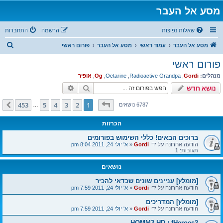
מסע אל העבר
שאלות נפוצות
הרשמה
התחברות
ח
מסע אל העבר
עמוד ראשי
מסע אל העבר
פורום ראשי
י
פורום ראשי
פ
מנהלים:
Gordi
,
Radioactive Grandpa
,
Octarine
,
Og
,
אופיר
ו
חיפוש
חיפוש מתקדם
נושא חדש
ש
דף
1
מתוך
453
453
5
4
3
2
1
הבא
6787 נושאים
…
הכרזות
ברוכים הבאים! כללי השימוש בפורומים
הודעה אחרונה על ידי
Gordi
«
א' יולי 24, 2011 8:04 pm
תגובות:
1
נושאים
[מומלץ] עניינים שונים שכדאי להכיר
הודעה אחרונה על ידי
Gordi
«
א' יולי 24, 2011 7:59 pm
[מומלץ] המדריכים
הודעה אחרונה על ידי
Gordi
«
א' יולי 24, 2011 7:59 pm
fHeroes2 ו HOMM3 HD