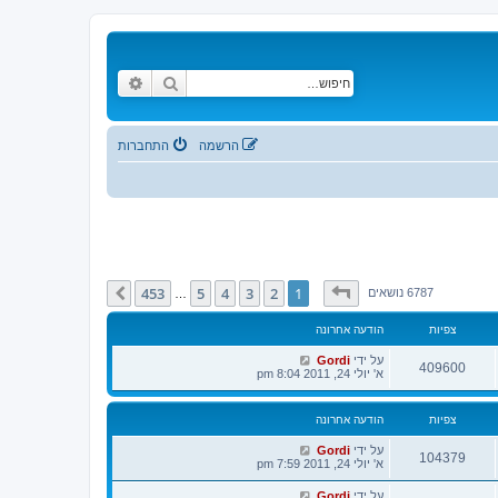
חיפוש
חיפוש מתקדם
הרשמה
התחברות
דף
1
מתוך
453
453
5
4
3
2
1
הבא
6787 נושאים
…
צפיות
הודעה אחרונה
על ידי
Gordi
409600
א' יולי 24, 2011 8:04 pm
צפיות
הודעה אחרונה
על ידי
Gordi
104379
א' יולי 24, 2011 7:59 pm
על ידי
Gordi