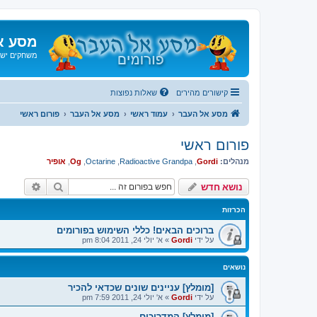
מסע א
משחקים ישנ
קישורים מהירים
שאלות נפוצות
מסע אל העבר
עמוד ראשי
מסע אל העבר
פורום ראשי
פורום ראשי
מנהלים:
Gordi
,
Radioactive Grandpa
,
Octarine
,
Og
,
אופיר
חיפוש
חיפוש 
נושא חדש
הכרזות
ברוכים הבאים! כללי השימוש בפורומים
על ידי
Gordi
»
א' יולי 24, 2011 8:04 pm
נושאים
[מומלץ] עניינים שונים שכדאי להכיר
על ידי
Gordi
»
א' יולי 24, 2011 7:59 pm
[מומלץ] המדריכים