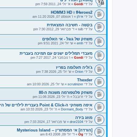
על ידי
Gordi
»
א' יולי 24, 2011 7:59 pm
fHeroes2 ו HOMM3 HD
על ידי
איתן
»
ו' אוגוסט 07, 2026 11:20 am
בקשה - חשיבה המצאתית
על ידי
talb
»
ד' פברואר 29, 2012 7:30 pm
משחק של גוגל - אי האלופים
על ידי
emh
»
ש' יולי 24, 2021 9:51 pm
מעבדי תמלילים ישנים עם תמיכה בעברית
על ידי
Gordi
»
ו' נובמבר 24, 2017 7:27 pm
ג'וליה תעלומה בפריז
על ידי
Orion
»
ש' יולי 25, 2026 7:38 pm
Thexder
על ידי
scrutinizer
»
ש' יולי 25, 2026 10:00 am
משחק פלטפורמה משנות ה-80
על ידי
זרובבל
»
ה' יולי 23, 2026 11:06 pm
איפה משחקי ה-Point & Click בעברית לילדים של היום?
על ידי
Dormant_Body
»
ה' יולי 23, 2026 10:33 am
מוזג בירה
על ידי
dror2104
»
ש' פברואר 17, 2024 7:33 pm
[הורדה] אי המסתורין -- Mysterious Island
על ידי
Og
»
ד' יולי 09, 2008 8:43 am