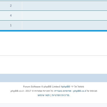
2
4
1
מופעל על ידי
phpBB
® Forum Software © phpBB Limited
מבוסס על
phpBB.co.il - פורומים בעברית
. כל הזכויות שמורות © 2017 - phpBB.co.il.
מדיניות הפרטיות
|
תנאי שימוש