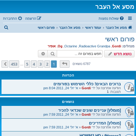
מסע אל העבר
שאלות נפוצות
הרשמה
התחברות
ח
מסע אל העבר
עמוד ראשי
מסע אל העבר
פורום ראשי
י
פורום ראשי
פ
מנהלים:
Gordi
,
Radioactive Grandpa
,
Octarine
,
Og
,
אופיר
ו
חיפוש
חיפוש מתקדם
נושא חדש
ש
דף
1
מתוך
453
453
5
4
3
2
1
הבא
6787 נושאים
…
הכרזות
ברוכים הבאים! כללי השימוש בפורומים
הודעה אחרונה על ידי
Gordi
«
א' יולי 24, 2011 8:04 pm
תגובות:
1
נושאים
[מומלץ] עניינים שונים שכדאי להכיר
הודעה אחרונה על ידי
Gordi
«
א' יולי 24, 2011 7:59 pm
[מומלץ] המדריכים
הודעה אחרונה על ידי
Gordi
«
א' יולי 24, 2011 7:59 pm
fHeroes2 ו HOMM3 HD