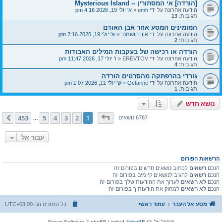
[הורדה] אי המסתורין -- Mysterious Island
הודעה אחרונה על ידי
emh
«
א' יולי 19, 2026 4:16 pm
תגובות:
13
המומינים המסע אחר אבן האודם
הודעה אחרונה על ידי
אור הושמנד
«
א' יולי 19, 2026 2:16 pm
תגובות:
2
הורדה או רכישה של בעקבות המילים האבודות
הודעה אחרונה על ידי
EREVTOV
«
ו' יולי 17, 2026 11:47 pm
תגובות:
4
גורדי בהרפתקה מהסרטים הורדה
הודעה אחרונה על ידי
Octarine
«
ש' יולי 11, 2026 1:07 pm
תגובות:
1
נושא חדש
דף
1
מתוך
453
453
5
4
3
2
1
הבא
6787 נושאים
…
עבור אל
הרשאות הפורום
הנכם
רשאים
לכתוב נושאים חדשים בפורום זה
הנכם
רשאים
להגיב לנושאים קיימים בפורום זה
הנכם
לא רשאים
לערוך את ההודעות שלך בפורום זה
הנכם
לא רשאים
למחוק את הודעותיך בפורום זה
מסע אל העבר
עמוד ראשי
כל הזמנים הם
UTC+03:00
מופעל על ידי
phpBB
® Forum Software © phpBB Limited