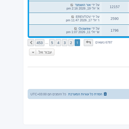
על ידי
אור הושמנד
12157
א' יולי 19, 2026 2:16 pm
על ידי
EREVTOV
2590
ו' יולי 17, 2026 11:47 pm
על ידי
Octarine
1796
ש' יולי 11, 2026 1:07 pm
דף
1
מתוך
453
453
5
4
3
2
1
הבא
6787 נושאים
…
עבור אל
הסרת כל עוגיות המערכת
כל הזמנים הם
UTC+03:00