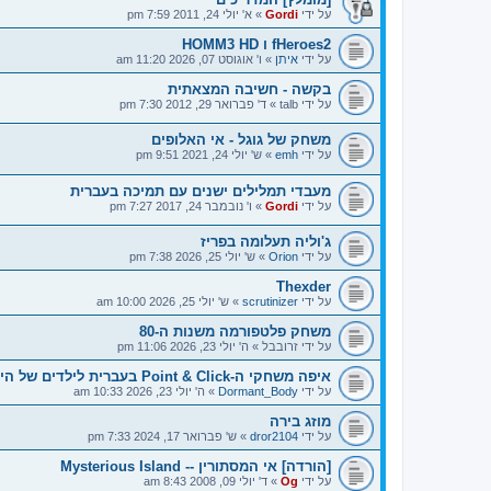
על ידי
Gordi
»
א' יולי 24, 2011 7:59 pm
fHeroes2 ו HOMM3 HD
על ידי
איתן
»
ו' אוגוסט 07, 2026 11:20 am
בקשה - חשיבה המצאתית
על ידי
talb
»
ד' פברואר 29, 2012 7:30 pm
משחק של גוגל - אי האלופים
על ידי
emh
»
ש' יולי 24, 2021 9:51 pm
מעבדי תמלילים ישנים עם תמיכה בעברית
על ידי
Gordi
»
ו' נובמבר 24, 2017 7:27 pm
ג'וליה תעלומה בפריז
על ידי
Orion
»
ש' יולי 25, 2026 7:38 pm
Thexder
על ידי
scrutinizer
»
ש' יולי 25, 2026 10:00 am
משחק פלטפורמה משנות ה-80
על ידי
זרובבל
»
ה' יולי 23, 2026 11:06 pm
איפה משחקי ה-Point & Click בעברית לילדים של היום?
על ידי
Dormant_Body
»
ה' יולי 23, 2026 10:33 am
מוזג בירה
על ידי
dror2104
»
ש' פברואר 17, 2024 7:33 pm
[הורדה] אי המסתורין -- Mysterious Island
על ידי
Og
»
ד' יולי 09, 2008 8:43 am