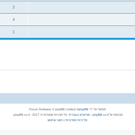
2
4
1
מופעל על ידי
phpBB
® Forum Software © phpBB Limited
מבוסס על
phpBB.co.il - פורומים בעברית
. כל הזכויות שמורות © 2017 - phpBB.co.il.
מדיניות הפרטיות
|
תנאי שימוש