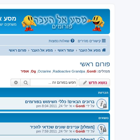
מסע א
משחקים ישנ
קישורים מהירים
שאלות נפוצות
מסע אל העבר
עמוד ראשי
מסע אל העבר
פורום ראשי
פורום ראשי
מנהלים:
Gordi
,
Radioactive Grandpa
,
Octarine
,
Og
,
אופיר
חיפוש
חיפוש 
נושא חדש
הכרזות
ברוכים הבאים! כללי השימוש בפורומים
על ידי
Gordi
»
א' יולי 24, 2011 8:04 pm
נושאים
[מומלץ] עניינים שונים שכדאי להכיר
על ידי
Gordi
»
א' יולי 24, 2011 7:59 pm
[מומלץ] המדריכים