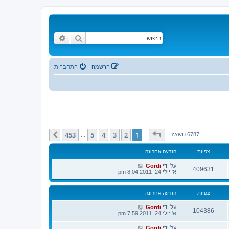
חיפוש
חיפוש מתקדם
הרשמה
התחברות
דף
1
מתוך
453
453
5
4
3
2
1
הבא
6787 נושאים
…
צפיות
הודעה אחרונה
על ידי
Gordi
409631
א' יולי 24, 2011 8:04 pm
צפיות
הודעה אחרונה
על ידי
Gordi
104386
א' יולי 24, 2011 7:59 pm
על ידי
Gordi