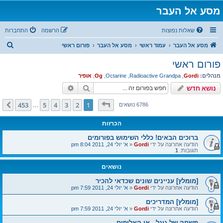
מסע אל העבר
שאלות נפוצות
הרשמה
התחברות
ח
מסע אל העבר
עמוד ראשי
מסע אל העבר
פורום ראשי
י
פורום ראשי
פ
מנהלים:
Gordi
,
Radioactive Grandpa
,
Octarine
,
Og
,
אופיר
ו
חיפוש
חיפוש מתקדם
נושא חדש
ש
דף
1
מתוך
453
453
5
4
3
2
1
הבא
6786 נושאים
…
הכרזות
ברוכים הבאים! כללי השימוש בפורומים
הודעה אחרונה על ידי
Gordi
«
א' יולי 24, 2011 8:04 pm
תגובות:
1
נושאים
[מומלץ] עניינים שונים שכדאי להכיר
הודעה אחרונה על ידי
Gordi
«
א' יולי 24, 2011 7:59 pm
[מומלץ] המדריכים
הודעה אחרונה על ידי
Gordi
«
א' יולי 24, 2011 7:59 pm
משחק של גוגל - אי האלופים