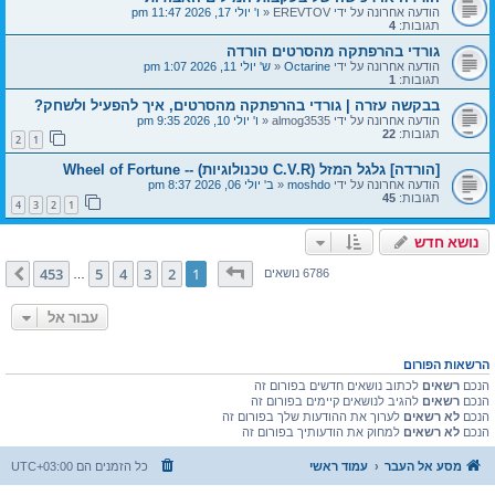
הודעה אחרונה על ידי
EREVTOV
«
ו' יולי 17, 2026 11:47 pm
תגובות:
4
גורדי בהרפתקה מהסרטים הורדה
הודעה אחרונה על ידי
Octarine
«
ש' יולי 11, 2026 1:07 pm
תגובות:
1
בבקשה עזרה | גורדי בהרפתקה מהסרטים, איך להפעיל ולשחק?
הודעה אחרונה על ידי
almog3535
«
ו' יולי 10, 2026 9:35 pm
תגובות:
22
2
1
[הורדה] גלגל המזל (C.V.R טכנולוגיות) -- Wheel of Fortune
הודעה אחרונה על ידי
moshdo
«
ב' יולי 06, 2026 8:37 pm
תגובות:
45
4
3
2
1
נושא חדש
דף
1
מתוך
453
453
5
4
3
2
1
הבא
6786 נושאים
…
עבור אל
הרשאות הפורום
הנכם
רשאים
לכתוב נושאים חדשים בפורום זה
הנכם
רשאים
להגיב לנושאים קיימים בפורום זה
הנכם
לא רשאים
לערוך את ההודעות שלך בפורום זה
הנכם
לא רשאים
למחוק את הודעותיך בפורום זה
מסע אל העבר
עמוד ראשי
כל הזמנים הם
UTC+03:00