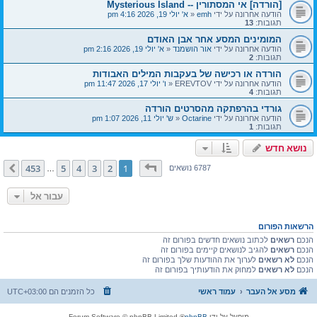
[הורדה] אי המסתורין -- Mysterious Island
הודעה אחרונה על ידי
emh
«
א' יולי 19, 2026 4:16 pm
תגובות:
13
המומינים המסע אחר אבן האודם
הודעה אחרונה על ידי
אור הושמנד
«
א' יולי 19, 2026 2:16 pm
תגובות:
2
הורדה או רכישה של בעקבות המילים האבודות
הודעה אחרונה על ידי
EREVTOV
«
ו' יולי 17, 2026 11:47 pm
תגובות:
4
גורדי בהרפתקה מהסרטים הורדה
הודעה אחרונה על ידי
Octarine
«
ש' יולי 11, 2026 1:07 pm
תגובות:
1
נושא חדש
דף
1
מתוך
453
453
5
4
3
2
1
הבא
6787 נושאים
…
עבור אל
הרשאות הפורום
הנכם
רשאים
לכתוב נושאים חדשים בפורום זה
הנכם
רשאים
להגיב לנושאים קיימים בפורום זה
הנכם
לא רשאים
לערוך את ההודעות שלך בפורום זה
הנכם
לא רשאים
למחוק את הודעותיך בפורום זה
מסע אל העבר
עמוד ראשי
כל הזמנים הם
UTC+03:00
מופעל על ידי
phpBB
® Forum Software © phpBB Limited