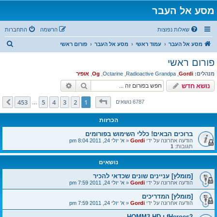
מסע אל העבר
שאלות נפוצות
הרשמה
התחברות
ח
מסע אל העבר
עמוד ראשי
מסע אל העבר
פורום ראשי
י
פורום ראשי
פ
מנהלים:
Gordi
,
Radioactive Grandpa
,
Octarine
,
Og
,
אופיר
ו
חיפוש
חיפוש מתקדם
נושא חדש
ש
דף
1
מתוך
453
453
5
4
3
2
1
הבא
6787 נושאים
…
הכרזות
ברוכים הבאים! כללי השימוש בפורומים
הודעה אחרונה על ידי
Gordi
«
א' יולי 24, 2011 8:04 pm
תגובות:
1
נושאים
[מומלץ] עניינים שונים שכדאי להכיר
הודעה אחרונה על ידי
Gordi
«
א' יולי 24, 2011 7:59 pm
[מומלץ] המדריכים
הודעה אחרונה על ידי
Gordi
«
א' יולי 24, 2011 7:59 pm
fHeroes2 ו HOMM3 HD