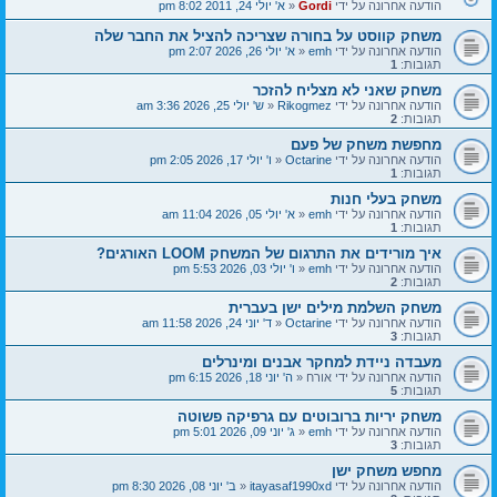
הודעה אחרונה על ידי
Gordi
«
א' יולי 24, 2011 8:02 pm
משחק קווסט על בחורה שצריכה להציל את החבר שלה
הודעה אחרונה על ידי
emh
«
א' יולי 26, 2026 2:07 pm
תגובות:
1
משחק שאני לא מצליח להזכר
הודעה אחרונה על ידי
Rikogmez
«
ש' יולי 25, 2026 3:36 am
תגובות:
2
מחפשת משחק של פעם
הודעה אחרונה על ידי
Octarine
«
ו' יולי 17, 2026 2:05 pm
תגובות:
1
משחק בעלי חנות
הודעה אחרונה על ידי
emh
«
א' יולי 05, 2026 11:04 am
תגובות:
1
איך מורידים את התרגום של המשחק LOOM האורגים?
הודעה אחרונה על ידי
emh
«
ו' יולי 03, 2026 5:53 pm
תגובות:
2
משחק השלמת מילים ישן בעברית
הודעה אחרונה על ידי
Octarine
«
ד' יוני 24, 2026 11:58 am
תגובות:
3
מעבדה ניידת למחקר אבנים ומינרלים
הודעה אחרונה על ידי
אורח
«
ה' יוני 18, 2026 6:15 pm
תגובות:
5
משחק יריות ברובוטים עם גרפיקה פשוטה
הודעה אחרונה על ידי
emh
«
ג' יוני 09, 2026 5:01 pm
תגובות:
3
מחפש משחק ישן
הודעה אחרונה על ידי
itayasaf1990xd
«
ב' יוני 08, 2026 8:30 pm