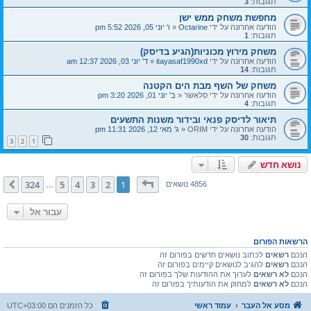
תגובות:
3
מחפשת משחק ממש ישן
הודעה אחרונה על ידי
Octarine
«
ו' יוני 05, 2026 5:52 pm
תגובות:
1
משחק מירוץ מכוניות(הגיע בדיסק)
הודעה אחרונה על ידי
itayasaf1990xd
«
ד' יוני 03, 2026 12:37 am
תגובות:
14
משחק של השף מבת הים הקטנה
הודעה אחרונה על ידי
סלאשר
«
ב' יוני 01, 2026 3:20 pm
תגובות:
4
תיאור לדיסק פנאי ובידור משנות התשעים
הודעה אחרונה על ידי
ORIM
«
ג' מאי 12, 2026 11:31 pm
תגובות:
30
3
2
1
נושא חדש
דף
1
מתוך
324
324
5
4
3
2
1
הבא
4856 נושאים
…
עבור אל
הרשאות הפורום
הנכם
רשאים
לכתוב נושאים חדשים בפורום זה
הנכם
רשאים
להגיב לנושאים קיימים בפורום זה
הנכם
לא רשאים
לערוך את ההודעות שלך בפורום זה
הנכם
לא רשאים
למחוק את הודעותיך בפורום זה
מסע אל העבר
עמוד ראשי
כל הזמנים הם
UTC+03:00