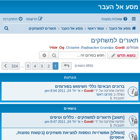
מסע אל העבר
שאלות נפוצות
הרשמה
התחברות
ח
מסע אל העבר
עמוד ראשי
מסע אל העבר
תאורים למשחקים
י
תאורים למשחקים
פ
מנהלים:
Gordi
,
Radioactive Grandpa
,
Octarine
,
Og
,
אופיר
ו
חיפוש
חיפוש מתקדם
נושא חדש
ש
דף
1
מתוך
324
324
5
4
3
2
1
הבא
4856 נושאים
…
הכרזות
ברוכים הבאים! כללי השימוש בפורומים
הודעה אחרונה על ידי
Gordi
«
א' יולי 24, 2011 8:04 pm
נשלח ב
פורום ראשי
תגובות:
1
נושאים
[חשוב] תיאורים למשחקים - כללים וטיפים
הודעה אחרונה על ידי
Gordi
«
א' יולי 24, 2011 8:47 pm
תגובות:
1
[מומלץ] אפשרויות נוספות למציאת משחקים (בקשות נפוצות,
אוספים)