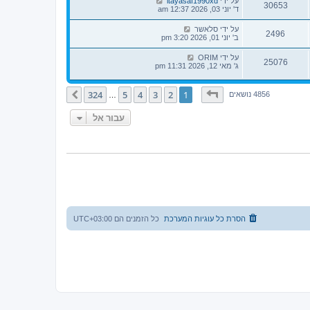
על ידי
itayasaf1990xd
30653
ד' יוני 03, 2026 12:37 am
על ידי
סלאשר
2496
ב' יוני 01, 2026 3:20 pm
על ידי
ORIM
25076
ג' מאי 12, 2026 11:31 pm
דף
1
מתוך
324
324
5
4
3
2
1
הבא
4856 נושאים
…
עבור אל
הסרת כל עוגיות המערכת
כל הזמנים הם
UTC+03:00