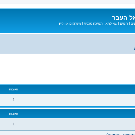
ל העבר
ים
|
רומים
|
שאילתא
|
תמיכה טכנית
|
משחקים און ליין
מתקדם
תגובות
1
תגובות
1
פוצות, אוספים)