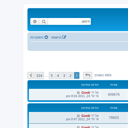
חיפוש
חיפוש מתקדם
הרשמה
התחברות
דף
1
מתוך
324
324
5
4
3
2
1
הבא
4856 נושאים
…
צפיות
הודעה אחרונה
על ידי
Gordi
409676
א' יולי 24, 2011 8:04 pm
צפיות
הודעה אחרונה
על ידי
Gordi
78603
א' יולי 24, 2011 8:47 pm
על ידי
Gordi