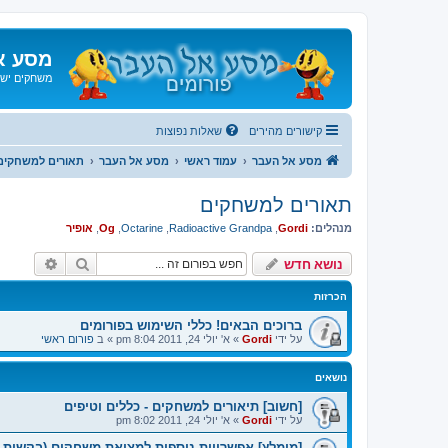
מסע א
משחקים ישנ
קישורים מהירים
שאלות נפוצות
מסע אל העבר
עמוד ראשי
מסע אל העבר
תאורים למשחקים
תאורים למשחקים
מנהלים:
Gordi
,
Radioactive Grandpa
,
Octarine
,
Og
,
אופיר
חיפוש
חיפוש 
נושא חדש
הכרזות
ברוכים הבאים! כללי השימוש בפורומים
על ידי
Gordi
»
א' יולי 24, 2011 8:04 pm
» ב
פורום ראשי
נושאים
[חשוב] תיאורים למשחקים - כללים וטיפים
על ידי
Gordi
»
א' יולי 24, 2011 8:02 pm
[מומלץ] אפשרויות נוספות למציאת משחקים (בקשות נ