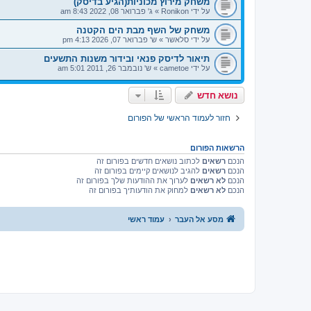
משחק מירוץ מכוניות(הגיע בדיסק)
על ידי
Ronikon
»
ג' פברואר 08, 2022 8:43 am
משחק של השף מבת הים הקטנה
על ידי
סלאשר
»
ש' פברואר 07, 2026 4:13 pm
תיאור לדיסק פנאי ובידור משנות התשעים
על ידי
cametoe
»
ש' נובמבר 26, 2011 5:01 am
נושא חדש
חזור לעמוד הראשי של הפורום
הרשאות הפורום
הנכם
רשאים
לכתוב נושאים חדשים בפורום זה
הנכם
רשאים
להגיב לנושאים קיימים בפורום זה
הנכם
לא רשאים
לערוך את ההודעות שלך בפורום זה
הנכם
לא רשאים
למחוק את הודעותיך בפורום זה
מסע אל העבר
עמוד ראשי