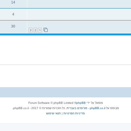
14
4
30
3
2
1
מופעל על ידי
phpBB
® Forum Software © phpBB Limited
מבוסס על
phpBB.co.il - פורומים בעברית
. כל הזכויות שמורות © 2017 - phpBB.co.il.
מדיניות הפרטיות
|
תנאי שימוש