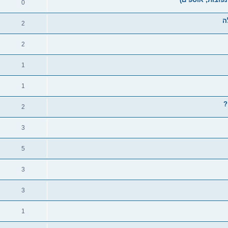
0
ה
2
2
1
1
2
3
5
3
3
1