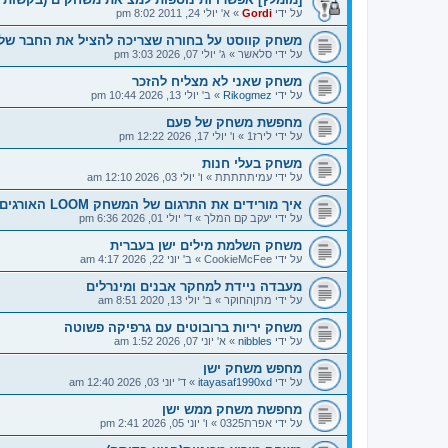
על ידי
Gordi
»
א' יולי 24, 2011 8:02 pm
משחק קווסט על בחורה שצריכה להציל את החבר של
על ידי
סלאשר
»
ג' יולי 07, 2026 3:03 pm
משחק שאני לא מצליח להזכר
על ידי
Rikogmez
»
ב' יולי 13, 2026 10:44 pm
מחפשת משחק של פעם
על ידי
לירז1
»
ו' יולי 17, 2026 12:22 pm
משחק בעלי חנות
על ידי
עמיתתתתת
»
ו' יולי 03, 2026 12:10 am
איך מורידים את התרגום של המשחק LOOM האורגים?
על ידי
יעקב קם המלך
»
ד' יולי 01, 2026 6:36 pm
משחק השלמת מילים ישן בעברית
על ידי
CookieMcFee
»
ב' יוני 22, 2026 4:17 am
מעבדה ניידת למחקר אבנים ומינרלים
על ידי
מתןהחוקר
»
ב' יולי 13, 2020 8:51 am
משחק יריות ברובוטים עם גרפיקה פשוטה
על ידי
nibbles
»
א' יוני 07, 2026 1:52 am
מחפש משחק ישן
על ידי
itayasaf1990xd
»
ד' יוני 03, 2026 12:40 am
מחפשת משחק ממש ישן
על ידי
אפרת0325
»
ו' יוני 05, 2026 2:41 pm