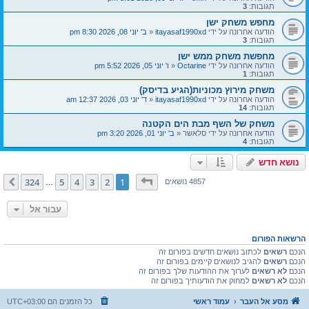
תגובות:
3
מחפש משחק ישן
הודעה אחרונה על ידי
itayasaf1990xd
«
ב' יוני 08, 2026 8:30 pm
תגובות:
3
מחפשת משחק ממש ישן
הודעה אחרונה על ידי
Octarine
«
ו' יוני 05, 2026 5:52 pm
תגובות:
1
משחק מירוץ מכוניות(הגיע בדיסק)
הודעה אחרונה על ידי
itayasaf1990xd
«
ד' יוני 03, 2026 12:37 am
תגובות:
14
משחק של השף מבת הים הקטנה
הודעה אחרונה על ידי
סלאשר
«
ב' יוני 01, 2026 3:20 pm
תגובות:
4
נושא חדש
דף
1
מתוך
324
324
5
4
3
2
1
הבא
4857 נושאים
…
עבור אל
הרשאות הפורום
הנכם
רשאים
לכתוב נושאים חדשים בפורום זה
הנכם
רשאים
להגיב לנושאים קיימים בפורום זה
הנכם
לא רשאים
לערוך את ההודעות שלך בפורום זה
הנכם
לא רשאים
למחוק את הודעותיך בפורום זה
מסע אל העבר
עמוד ראשי
כל הזמנים הם
UTC+03:00