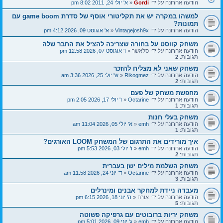
הודעה אחרונה על ידי
Gordi
«
א' יולי 24, 2011 8:02 pm
למשהו במקרה יש את תקליטורי אוסף של סדרת game boom עם
תמונות?
הודעה אחרונה על ידי
Vintagejosh9x
«
א' אוגוסט 09, 2026 4:12 pm
משחק קווסט על בחורה שצריכה להציל את החבר שלה
הודעה אחרונה על ידי
סלאשר
«
ו' אוגוסט 07, 2026 12:58 pm
תגובות:
2
משחק שאני לא מצליח להזכר
הודעה אחרונה על ידי
Rikogmez
«
ש' יולי 25, 2026 3:36 am
תגובות:
2
מחפשת משחק של פעם
הודעה אחרונה על ידי
Octarine
«
ו' יולי 17, 2026 2:05 pm
תגובות:
1
משחק בעלי חנות
הודעה אחרונה על ידי
emh
«
א' יולי 05, 2026 11:04 am
תגובות:
1
איך מורידים את התרגום של המשחק LOOM האורגים?
הודעה אחרונה על ידי
emh
«
ו' יולי 03, 2026 5:53 pm
תגובות:
2
משחק השלמת מילים ישן בעברית
הודעה אחרונה על ידי
Octarine
«
ד' יוני 24, 2026 11:58 am
תגובות:
3
מעבדה ניידת למחקר אבנים ומינרלים
הודעה אחרונה על ידי
אורח
«
ה' יוני 18, 2026 6:15 pm
תגובות:
5
משחק יריות ברובוטים עם גרפיקה פשוטה
הודעה אחרונה על ידי
emh
«
ג' יוני 09, 2026 5:01 pm