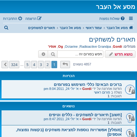
מסע אל העבר
שאלות נפוצות
הרשמה
התחברות
ח
מסע אל העבר
עמוד ראשי
מסע אל העבר
תאורים למשחקים
י
תאורים למשחקים
פ
מנהלים:
Gordi
,
Radioactive Grandpa
,
Octarine
,
Og
,
אופיר
ו
חיפוש
חיפוש מתקדם
נושא חדש
ש
דף
1
מתוך
324
324
5
4
3
2
1
הבא
4857 נושאים
…
הכרזות
ברוכים הבאים! כללי השימוש בפורומים
הודעה אחרונה על ידי
Gordi
«
א' יולי 24, 2011 8:04 pm
נשלח ב
פורום ראשי
תגובות:
1
נושאים
[חשוב] תיאורים למשחקים - כללים וטיפים
הודעה אחרונה על ידי
Gordi
«
א' יולי 24, 2011 8:47 pm
תגובות:
1
[מומלץ] אפשרויות נוספות למציאת משחקים (בקשות נפוצות,
אוספים)