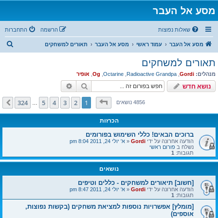
מסע אל העבר
שאלות נפוצות
הרשמה
התחברות
ח
מסע אל העבר
עמוד ראשי
מסע אל העבר
תאורים למשחקים
י
תאורים למשחקים
פ
מנהלים:
Gordi
,
Radioactive Grandpa
,
Octarine
,
Og
,
אופיר
ו
חיפוש
חיפוש מתקדם
נושא חדש
ש
דף
1
מתוך
324
324
5
4
3
2
1
הבא
4856 נושאים
…
הכרזות
ברוכים הבאים! כללי השימוש בפורומים
הודעה אחרונה על ידי
Gordi
«
א' יולי 24, 2011 8:04 pm
נשלח ב
פורום ראשי
תגובות:
1
נושאים
[חשוב] תיאורים למשחקים - כללים וטיפים
הודעה אחרונה על ידי
Gordi
«
א' יולי 24, 2011 8:47 pm
תגובות:
1
[מומלץ] אפשרויות נוספות למציאת משחקים (בקשות נפוצות,
אוספים)