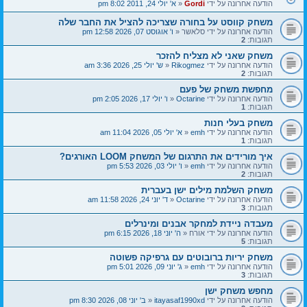
הודעה אחרונה על ידי
Gordi
«
א' יולי 24, 2011 8:02 pm
משחק קווסט על בחורה שצריכה להציל את החבר שלה
הודעה אחרונה על ידי
סלאשר
«
ו' אוגוסט 07, 2026 12:58 pm
תגובות:
2
משחק שאני לא מצליח להזכר
הודעה אחרונה על ידי
Rikogmez
«
ש' יולי 25, 2026 3:36 am
תגובות:
2
מחפשת משחק של פעם
הודעה אחרונה על ידי
Octarine
«
ו' יולי 17, 2026 2:05 pm
תגובות:
1
משחק בעלי חנות
הודעה אחרונה על ידי
emh
«
א' יולי 05, 2026 11:04 am
תגובות:
1
איך מורידים את התרגום של המשחק LOOM האורגים?
הודעה אחרונה על ידי
emh
«
ו' יולי 03, 2026 5:53 pm
תגובות:
2
משחק השלמת מילים ישן בעברית
הודעה אחרונה על ידי
Octarine
«
ד' יוני 24, 2026 11:58 am
תגובות:
3
מעבדה ניידת למחקר אבנים ומינרלים
הודעה אחרונה על ידי
אורח
«
ה' יוני 18, 2026 6:15 pm
תגובות:
5
משחק יריות ברובוטים עם גרפיקה פשוטה
הודעה אחרונה על ידי
emh
«
ג' יוני 09, 2026 5:01 pm
תגובות:
3
מחפש משחק ישן
הודעה אחרונה על ידי
itayasaf1990xd
«
ב' יוני 08, 2026 8:30 pm