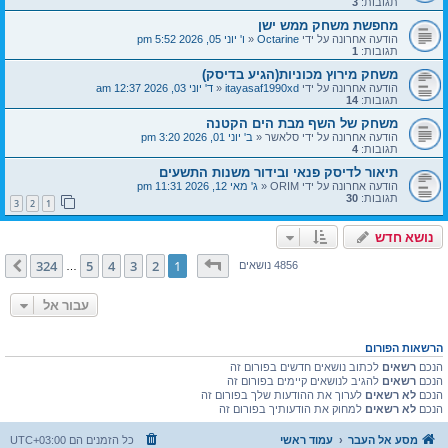
תגובות:
3
מחפשת משחק ממש ישן
הודעה אחרונה על ידי
Octarine
«
ו' יוני 05, 2026 5:52 pm
תגובות:
1
משחק מירוץ מכוניות(הגיע בדיסק)
הודעה אחרונה על ידי
itayasaf1990xd
«
ד' יוני 03, 2026 12:37 am
תגובות:
14
משחק של השף מבת הים הקטנה
הודעה אחרונה על ידי
סלאשר
«
ב' יוני 01, 2026 3:20 pm
תגובות:
4
תיאור לדיסק פנאי ובידור משנות התשעים
הודעה אחרונה על ידי
ORIM
«
ג' מאי 12, 2026 11:31 pm
תגובות:
30
3
2
1
נושא חדש
דף
1
מתוך
324
324
5
4
3
2
1
הבא
4856 נושאים
…
עבור אל
הרשאות הפורום
הנכם
רשאים
לכתוב נושאים חדשים בפורום זה
הנכם
רשאים
להגיב לנושאים קיימים בפורום זה
הנכם
לא רשאים
לערוך את ההודעות שלך בפורום זה
הנכם
לא רשאים
למחוק את הודעותיך בפורום זה
מסע אל העבר
עמוד ראשי
כל הזמנים הם
UTC+03:00