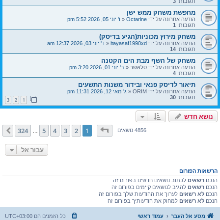
תגובות:
3
מחפשת משחק ממש ישן
הודעה אחרונה על ידי
Octarine
«
ו' יוני 05, 2026 5:52 pm
תגובות:
1
משחק מירוץ מכוניות(הגיע בדיסק)
הודעה אחרונה על ידי
itayasaf1990xd
«
ד' יוני 03, 2026 12:37 am
תגובות:
14
משחק של השף מבת הים הקטנה
הודעה אחרונה על ידי
סלאשר
«
ב' יוני 01, 2026 3:20 pm
תגובות:
4
תיאור לדיסק פנאי ובידור משנות התשעים
הודעה אחרונה על ידי
ORIM
«
ג' מאי 12, 2026 11:31 pm
תגובות:
30
3
2
1
נושא חדש
דף
1
מתוך
324
324
5
4
3
2
1
הבא
4856 נושאים
…
עבור אל
הרשאות הפורום
הנכם
רשאים
לכתוב נושאים חדשים בפורום זה
הנכם
רשאים
להגיב לנושאים קיימים בפורום זה
הנכם
לא רשאים
לערוך את ההודעות שלך בפורום זה
הנכם
לא רשאים
למחוק את הודעותיך בפורום זה
מסע אל העבר
עמוד ראשי
כל הזמנים הם
UTC+03:00