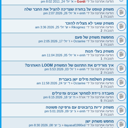
הודעה אחרונה על ידי
Gordi
«
א' יולי 24, 2011 8:02 pm
משחק קווסט על בחורה שצריכה להציל את החבר שלה
הודעה אחרונה על ידי
emh
«
א' יולי 26, 2026 2:07 pm
תגובות:
1
משחק שאני לא מצליח להזכר
הודעה אחרונה על ידי
Rikogmez
«
ש' יולי 25, 2026 3:36 am
תגובות:
2
מחפשת משחק של פעם
הודעה אחרונה על ידי
Octarine
«
ו' יולי 17, 2026 2:05 pm
תגובות:
1
משחק בעלי חנות
הודעה אחרונה על ידי
emh
«
א' יולי 05, 2026 11:04 am
תגובות:
1
איך מורידים את התרגום של המשחק LOOM האורגים?
הודעה אחרונה על ידי
emh
«
ו' יולי 03, 2026 5:53 pm
תגובות:
2
משחק השלמת מילים ישן בעברית
הודעה אחרונה על ידי
Octarine
«
ד' יוני 24, 2026 11:58 am
תגובות:
3
מעבדה ניידת למחקר אבנים ומינרלים
הודעה אחרונה על ידי
אורח
«
ה' יוני 18, 2026 6:15 pm
תגובות:
5
משחק יריות ברובוטים עם גרפיקה פשוטה
הודעה אחרונה על ידי
emh
«
ג' יוני 09, 2026 5:01 pm
תגובות:
3
מחפש משחק ישן
הודעה אחרונה על ידי
itayasaf1990xd
«
ב' יוני 08, 2026 8:30 pm