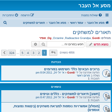
מסע אל העבר
שאלות נפוצות
הרשמה
התחברות
ח
מסע אל העבר
עמוד ראשי
מסע אל העבר
תאורים למשחקים
י
תאורים למשחקים
פ
מנהלים:
Gordi
,
Radioactive Grandpa
,
Octarine
,
Og
,
אופיר
ו
חיפוש
חיפוש מתקדם
נושא חדש
ש
דף
1
מתוך
324
324
5
4
3
2
1
הבא
4856 נושאים
…
הכרזות
ברוכים הבאים! כללי השימוש בפורומים
הודעה אחרונה על ידי
Gordi
«
א' יולי 24, 2011 8:04 pm
נשלח ב
פורום ראשי
תגובות:
1
נושאים
[חשוב] תיאורים למשחקים - כללים וטיפים
הודעה אחרונה על ידי
Gordi
«
א' יולי 24, 2011 8:47 pm
תגובות:
1
[מומלץ] אפשרויות נוספות למציאת משחקים (בקשות נפוצות,
אוספים)