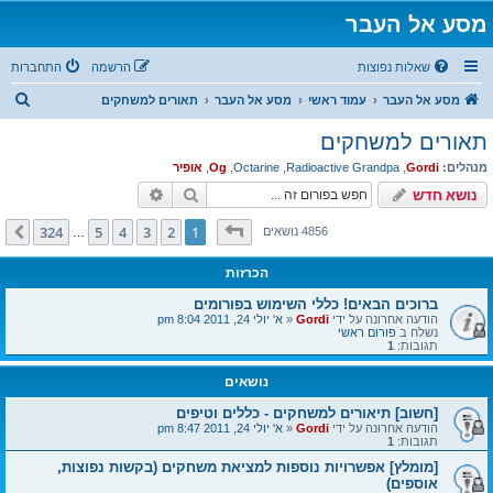
מסע אל העבר
שאלות נפוצות
הרשמה
התחברות
ח
מסע אל העבר
עמוד ראשי
מסע אל העבר
תאורים למשחקים
י
תאורים למשחקים
פ
מנהלים:
Gordi
,
Radioactive Grandpa
,
Octarine
,
Og
,
אופיר
ו
חיפוש
חיפוש מתקדם
נושא חדש
ש
דף
1
מתוך
324
324
5
4
3
2
1
הבא
4856 נושאים
…
הכרזות
ברוכים הבאים! כללי השימוש בפורומים
הודעה אחרונה על ידי
Gordi
«
א' יולי 24, 2011 8:04 pm
נשלח ב
פורום ראשי
תגובות:
1
נושאים
[חשוב] תיאורים למשחקים - כללים וטיפים
הודעה אחרונה על ידי
Gordi
«
א' יולי 24, 2011 8:47 pm
תגובות:
1
[מומלץ] אפשרויות נוספות למציאת משחקים (בקשות נפוצות,
אוספים)