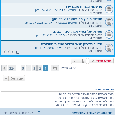
תגובות:
3
מחפשת משחק ממש ישן
הודעה אחרונה על ידי
Octarine
«
ו' יוני 05, 2026 5:52 pm
תגובות:
1
משחק מירוץ מכוניות(הגיע בדיסק)
הודעה אחרונה על ידי
itayasaf1990xd
«
ד' יוני 03, 2026 12:37 am
תגובות:
14
משחק של השף מבת הים הקטנה
הודעה אחרונה על ידי
סלאשר
«
ב' יוני 01, 2026 3:20 pm
תגובות:
4
תיאור לדיסק פנאי ובידור משנות התשעים
הודעה אחרונה על ידי
ORIM
«
ג' מאי 12, 2026 11:31 pm
תגובות:
30
3
2
1
נושא חדש
דף
1
מתוך
324
324
5
4
3
2
1
הבא
4856 נושאים
…
עבור אל
הרשאות הפורום
הנכם
רשאים
לכתוב נושאים חדשים בפורום זה
הנכם
רשאים
להגיב לנושאים קיימים בפורום זה
הנכם
לא רשאים
לערוך את ההודעות שלך בפורום זה
הנכם
לא רשאים
למחוק את הודעותיך בפורום זה
מסע אל העבר
עמוד ראשי
כל הזמנים הם
UTC+03:00