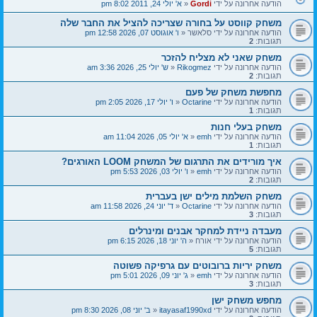
הודעה אחרונה על ידי
Gordi
«
א' יולי 24, 2011 8:02 pm
משחק קווסט על בחורה שצריכה להציל את החבר שלה
הודעה אחרונה על ידי
סלאשר
«
ו' אוגוסט 07, 2026 12:58 pm
תגובות:
2
משחק שאני לא מצליח להזכר
הודעה אחרונה על ידי
Rikogmez
«
ש' יולי 25, 2026 3:36 am
תגובות:
2
מחפשת משחק של פעם
הודעה אחרונה על ידי
Octarine
«
ו' יולי 17, 2026 2:05 pm
תגובות:
1
משחק בעלי חנות
הודעה אחרונה על ידי
emh
«
א' יולי 05, 2026 11:04 am
תגובות:
1
איך מורידים את התרגום של המשחק LOOM האורגים?
הודעה אחרונה על ידי
emh
«
ו' יולי 03, 2026 5:53 pm
תגובות:
2
משחק השלמת מילים ישן בעברית
הודעה אחרונה על ידי
Octarine
«
ד' יוני 24, 2026 11:58 am
תגובות:
3
מעבדה ניידת למחקר אבנים ומינרלים
הודעה אחרונה על ידי
אורח
«
ה' יוני 18, 2026 6:15 pm
תגובות:
5
משחק יריות ברובוטים עם גרפיקה פשוטה
הודעה אחרונה על ידי
emh
«
ג' יוני 09, 2026 5:01 pm
תגובות:
3
מחפש משחק ישן
הודעה אחרונה על ידי
itayasaf1990xd
«
ב' יוני 08, 2026 8:30 pm