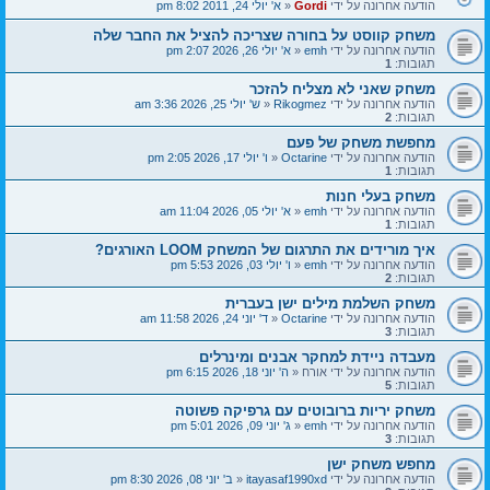
הודעה אחרונה על ידי
Gordi
«
א' יולי 24, 2011 8:02 pm
משחק קווסט על בחורה שצריכה להציל את החבר שלה
הודעה אחרונה על ידי
emh
«
א' יולי 26, 2026 2:07 pm
תגובות:
1
משחק שאני לא מצליח להזכר
הודעה אחרונה על ידי
Rikogmez
«
ש' יולי 25, 2026 3:36 am
תגובות:
2
מחפשת משחק של פעם
הודעה אחרונה על ידי
Octarine
«
ו' יולי 17, 2026 2:05 pm
תגובות:
1
משחק בעלי חנות
הודעה אחרונה על ידי
emh
«
א' יולי 05, 2026 11:04 am
תגובות:
1
איך מורידים את התרגום של המשחק LOOM האורגים?
הודעה אחרונה על ידי
emh
«
ו' יולי 03, 2026 5:53 pm
תגובות:
2
משחק השלמת מילים ישן בעברית
הודעה אחרונה על ידי
Octarine
«
ד' יוני 24, 2026 11:58 am
תגובות:
3
מעבדה ניידת למחקר אבנים ומינרלים
הודעה אחרונה על ידי
אורח
«
ה' יוני 18, 2026 6:15 pm
תגובות:
5
משחק יריות ברובוטים עם גרפיקה פשוטה
הודעה אחרונה על ידי
emh
«
ג' יוני 09, 2026 5:01 pm
תגובות:
3
מחפש משחק ישן
הודעה אחרונה על ידי
itayasaf1990xd
«
ב' יוני 08, 2026 8:30 pm