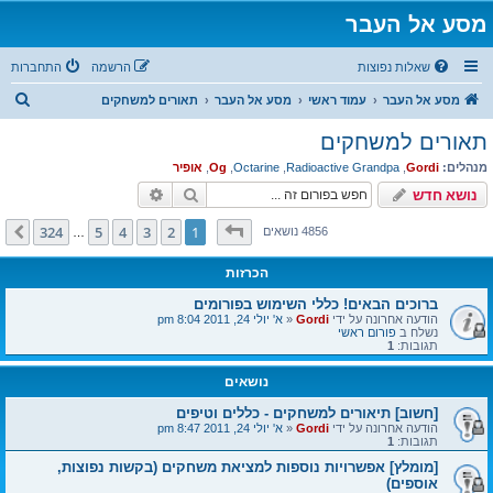
מסע אל העבר
שאלות נפוצות
הרשמה
התחברות
ח
מסע אל העבר
עמוד ראשי
מסע אל העבר
תאורים למשחקים
י
תאורים למשחקים
פ
מנהלים:
Gordi
,
Radioactive Grandpa
,
Octarine
,
Og
,
אופיר
ו
חיפוש
חיפוש מתקדם
נושא חדש
ש
דף
1
מתוך
324
324
5
4
3
2
1
הבא
4856 נושאים
…
הכרזות
ברוכים הבאים! כללי השימוש בפורומים
הודעה אחרונה על ידי
Gordi
«
א' יולי 24, 2011 8:04 pm
נשלח ב
פורום ראשי
תגובות:
1
נושאים
[חשוב] תיאורים למשחקים - כללים וטיפים
הודעה אחרונה על ידי
Gordi
«
א' יולי 24, 2011 8:47 pm
תגובות:
1
[מומלץ] אפשרויות נוספות למציאת משחקים (בקשות נפוצות,
אוספים)