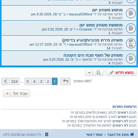
תגובות:
3
מחפש משחק ישן
הודעה אחרונה על ידי
itayasaf1990xd
«
ב' יוני 08, 2026 8:30 pm
תגובות:
3
מחפשת משחק ממש ישן
הודעה אחרונה על ידי
Octarine
«
ו' יוני 05, 2026 5:52 pm
תגובות:
1
משחק מירוץ מכוניות(הגיע בדיסק)
הודעה אחרונה על ידי
itayasaf1990xd
«
ד' יוני 03, 2026 12:37 am
תגובות:
14
משחק של השף מבת הים הקטנה
הודעה אחרונה על ידי
סלאשר
«
ב' יוני 01, 2026 3:20 pm
תגובות:
4
נושא חדש
דף
1
מתוך
324
324
5
4
3
2
1
הבא
4857 נושאים
…
עבור אל
הרשאות הפורום
הנכם
רשאים
לכתוב נושאים חדשים בפורום זה
הנכם
רשאים
להגיב לנושאים קיימים בפורום זה
הנכם
לא רשאים
לערוך את ההודעות שלך בפורום זה
הנכם
לא רשאים
למחוק את הודעותיך בפורום זה
מסע אל העבר
עמוד ראשי
כל הזמנים הם
UTC+03:00