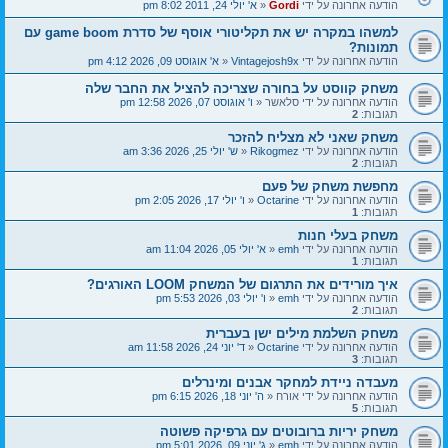
הודעה אחרונה על ידי
Gordi
«
א' יולי 24, 2011 8:02 pm
למשהו במקרה יש את תקליטורי אוסף של סדרת game boom עם
תמונות?
הודעה אחרונה על ידי
Vintagejosh9x
«
א' אוגוסט 09, 2026 4:12 pm
משחק קווסט על בחורה שצריכה להציל את החבר שלה
הודעה אחרונה על ידי
סלאשר
«
ו' אוגוסט 07, 2026 12:58 pm
תגובות:
2
משחק שאני לא מצליח להזכר
הודעה אחרונה על ידי
Rikogmez
«
ש' יולי 25, 2026 3:36 am
תגובות:
2
מחפשת משחק של פעם
הודעה אחרונה על ידי
Octarine
«
ו' יולי 17, 2026 2:05 pm
תגובות:
1
משחק בעלי חנות
הודעה אחרונה על ידי
emh
«
א' יולי 05, 2026 11:04 am
תגובות:
1
איך מורידים את התרגום של המשחק LOOM האורגים?
הודעה אחרונה על ידי
emh
«
ו' יולי 03, 2026 5:53 pm
תגובות:
2
משחק השלמת מילים ישן בעברית
הודעה אחרונה על ידי
Octarine
«
ד' יוני 24, 2026 11:58 am
תגובות:
3
מעבדה ניידת למחקר אבנים ומינרלים
הודעה אחרונה על ידי
אורח
«
ה' יוני 18, 2026 6:15 pm
תגובות:
5
משחק יריות ברובוטים עם גרפיקה פשוטה
הודעה אחרונה על ידי
emh
«
ג' יוני 09, 2026 5:01 pm