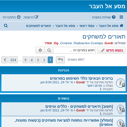
מסע אל העבר
שאלות נפוצות
הרשמה
התחברות
ח
מסע אל העבר
עמוד ראשי
מסע אל העבר
תאורים למשחקים
י
תאורים למשחקים
פ
מנהלים:
Gordi
,
Radioactive Grandpa
,
Octarine
,
Og
,
אופיר
ו
חיפוש
חיפוש מתקדם
נושא חדש
ש
דף
1
מתוך
324
324
5
4
3
2
1
הבא
4857 נושאים
…
הכרזות
ברוכים הבאים! כללי השימוש בפורומים
הודעה אחרונה על ידי
Gordi
«
א' יולי 24, 2011 8:04 pm
נשלח ב
פורום ראשי
תגובות:
1
נושאים
[חשוב] תיאורים למשחקים - כללים וטיפים
הודעה אחרונה על ידי
Gordi
«
א' יולי 24, 2011 8:47 pm
תגובות:
1
[מומלץ] אפשרויות נוספות למציאת משחקים (בקשות נפוצות,
אוספים)