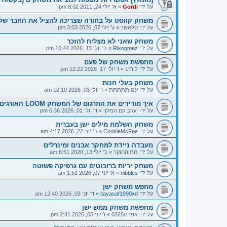
על ידי
Gordi
»
א' יולי 24, 2011 8:02 pm
משחק קווסט על בחורה שצריכה להציל את החבר של
על ידי
סלאשר
»
ג' יולי 07, 2026 3:03 pm
משחק שאני לא מצליח להזכר
על ידי
Rikogmez
»
ב' יולי 13, 2026 10:44 pm
מחפשת משחק של פעם
על ידי
לירז1
»
ו' יולי 17, 2026 12:22 pm
משחק בעלי חנות
על ידי
עמיתתתתת
»
ו' יולי 03, 2026 12:10 am
איך מורידים את התרגום של המשחק LOOM האורגים?
על ידי
יעקב קם המלך
»
ד' יולי 01, 2026 6:36 pm
משחק השלמת מילים ישן בעברית
על ידי
CookieMcFee
»
ב' יוני 22, 2026 4:17 am
מעבדה ניידת למחקר אבנים ומינרלים
על ידי
מתןהחוקר
»
ב' יולי 13, 2020 8:51 am
משחק יריות ברובוטים עם גרפיקה פשוטה
על ידי
nibbles
»
א' יוני 07, 2026 1:52 am
מחפש משחק ישן
על ידי
itayasaf1990xd
»
ד' יוני 03, 2026 12:40 am
מחפשת משחק ממש ישן
על ידי
אפרת0325
»
ו' יוני 05, 2026 2:41 pm