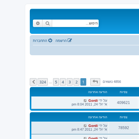
חיפוש
חיפוש מתקדם
הרשמה
התחברות
דף
1
מתוך
324
324
5
4
3
2
1
הבא
4856 נושאים
…
צפיות
הודעה אחרונה
על ידי
Gordi
409621
א' יולי 24, 2011 8:04 pm
צפיות
הודעה אחרונה
על ידי
Gordi
78592
א' יולי 24, 2011 8:47 pm
על ידי
Gordi