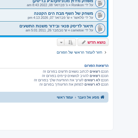
משחק מירוץ מכוניות(הגיע בדיסק)
על ידי
Ronikon
»
ג' פברואר 08, 2022 8:43 am
משחק של השף מבת הים הקטנה
על ידי
סלאשר
»
ש' פברואר 07, 2026 4:13 pm
תיאור לדיסק פנאי ובידור משנות התשעים
על ידי
cametoe
»
ש' נובמבר 26, 2011 5:01 am
נושא חדש
חזור לעמוד הראשי של הפורום
הרשאות הפורום
הנכם
רשאים
לכתוב נושאים חדשים בפורום זה
הנכם
רשאים
להגיב לנושאים קיימים בפורום זה
הנכם
לא רשאים
לערוך את ההודעות שלך בפורום זה
הנכם
לא רשאים
למחוק את הודעותיך בפורום זה
מסע אל העבר
עמוד ראשי