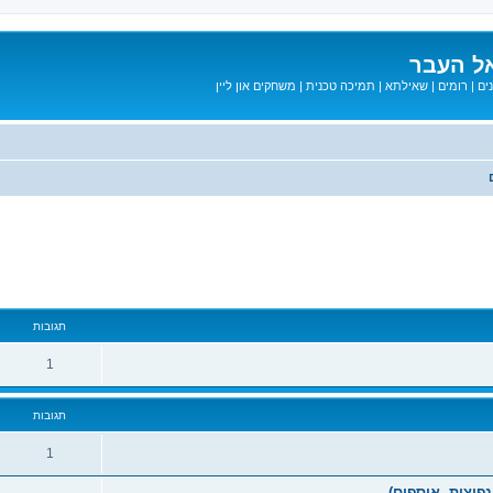
ל העבר
ים
|
רומים
|
שאילתא
|
תמיכה טכנית
|
משחקים און ליין
מתקדם
תגובות
1
תגובות
1
פוצות, אוספים)