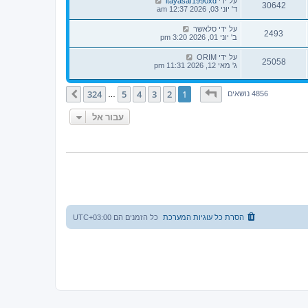
על ידי
itayasaf1990xd
30642
ד' יוני 03, 2026 12:37 am
על ידי
סלאשר
2493
ב' יוני 01, 2026 3:20 pm
על ידי
ORIM
25058
ג' מאי 12, 2026 11:31 pm
דף
1
מתוך
324
324
5
4
3
2
1
הבא
4856 נושאים
…
עבור אל
הסרת כל עוגיות המערכת
כל הזמנים הם
UTC+03:00