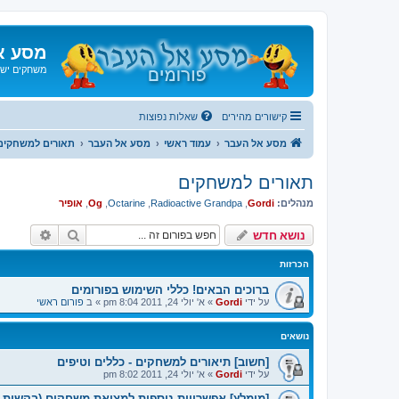
מסע א
משחקים ישנ
קישורים מהירים
שאלות נפוצות
מסע אל העבר
עמוד ראשי
מסע אל העבר
תאורים למשחקים
תאורים למשחקים
מנהלים:
Gordi
,
Radioactive Grandpa
,
Octarine
,
Og
,
אופיר
חיפוש
חיפוש 
נושא חדש
הכרזות
ברוכים הבאים! כללי השימוש בפורומים
על ידי
Gordi
»
א' יולי 24, 2011 8:04 pm
» ב
פורום ראשי
נושאים
[חשוב] תיאורים למשחקים - כללים וטיפים
על ידי
Gordi
»
א' יולי 24, 2011 8:02 pm
[מומלץ] אפשרויות נוספות למציאת משחקים (בקשות נ