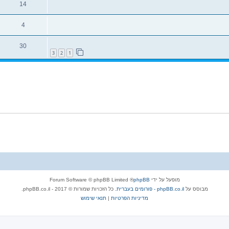
14
4
30
3
2
1
מופעל על ידי
phpBB
® Forum Software © phpBB Limited
מבוסס על
phpBB.co.il - פורומים בעברית
. כל הזכויות שמורות © 2017 - phpBB.co.il.
מדיניות הפרטיות
|
תנאי שימוש