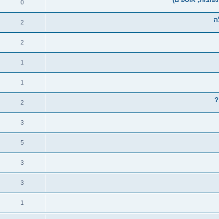
0
ה
2
2
1
1
2
3
5
3
3
1