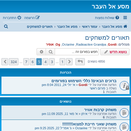
מסע אל העבר
שאלות נפוצות
הרשמה
התחברות
ח
מסע אל העבר
עמוד ראשי
מסע אל העבר
תאורים למשחקים
י
תאורים למשחקים
פ
מנהלים:
Gordi
,
Radioactive Grandpa
,
Octarine
,
Og
,
אופיר
ו
חיפוש
חיפוש מתקדם
נושא חדש
ש
דף
5
מתוך
324
324
7
6
5
4
3
1
הקודם
הבא
4856 נושאים
…
…
הכרזות
ברוכים הבאים! כללי השימוש בפורומים
הודעה אחרונה על ידי
Gordi
«
א' יולי 24, 2011 8:04 pm
נשלח ב
פורום ראשי
תגובות:
1
נושאים
משחק קרבות אוויר
הודעה אחרונה על ידי
איתן
«
א' מאי 11, 2025 11:09 pm
תגובות:
6
משחק שאני חייבת למצוא!!!!!!!!!
הודעה אחרונה על ידי
Octarine
«
ג' אפריל 22, 2025 9:25 pm