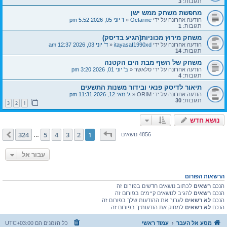
תגובות:
3
מחפשת משחק ממש ישן
הודעה אחרונה על ידי
Octarine
«
ו' יוני 05, 2026 5:52 pm
תגובות:
1
משחק מירוץ מכוניות(הגיע בדיסק)
הודעה אחרונה על ידי
itayasaf1990xd
«
ד' יוני 03, 2026 12:37 am
תגובות:
14
משחק של השף מבת הים הקטנה
הודעה אחרונה על ידי
סלאשר
«
ב' יוני 01, 2026 3:20 pm
תגובות:
4
תיאור לדיסק פנאי ובידור משנות התשעים
הודעה אחרונה על ידי
ORIM
«
ג' מאי 12, 2026 11:31 pm
תגובות:
30
3
2
1
נושא חדש
דף
1
מתוך
324
324
5
4
3
2
1
הבא
4856 נושאים
…
עבור אל
הרשאות הפורום
הנכם
רשאים
לכתוב נושאים חדשים בפורום זה
הנכם
רשאים
להגיב לנושאים קיימים בפורום זה
הנכם
לא רשאים
לערוך את ההודעות שלך בפורום זה
הנכם
לא רשאים
למחוק את הודעותיך בפורום זה
מסע אל העבר
עמוד ראשי
כל הזמנים הם
UTC+03:00