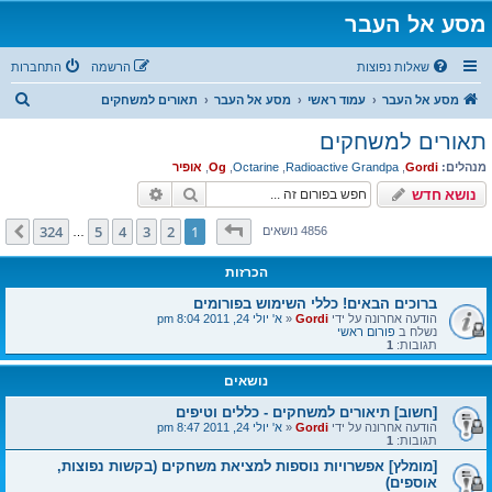
מסע אל העבר
שאלות נפוצות
הרשמה
התחברות
ח
מסע אל העבר
עמוד ראשי
מסע אל העבר
תאורים למשחקים
י
תאורים למשחקים
פ
מנהלים:
Gordi
,
Radioactive Grandpa
,
Octarine
,
Og
,
אופיר
ו
חיפוש
חיפוש מתקדם
נושא חדש
ש
דף
1
מתוך
324
324
5
4
3
2
1
הבא
4856 נושאים
…
הכרזות
ברוכים הבאים! כללי השימוש בפורומים
הודעה אחרונה על ידי
Gordi
«
א' יולי 24, 2011 8:04 pm
נשלח ב
פורום ראשי
תגובות:
1
נושאים
[חשוב] תיאורים למשחקים - כללים וטיפים
הודעה אחרונה על ידי
Gordi
«
א' יולי 24, 2011 8:47 pm
תגובות:
1
[מומלץ] אפשרויות נוספות למציאת משחקים (בקשות נפוצות,
אוספים)