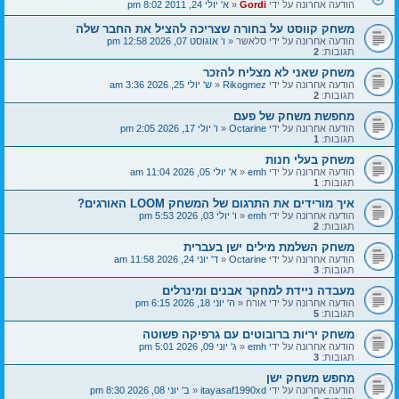
הודעה אחרונה על ידי
Gordi
«
א' יולי 24, 2011 8:02 pm
משחק קווסט על בחורה שצריכה להציל את החבר שלה
הודעה אחרונה על ידי
סלאשר
«
ו' אוגוסט 07, 2026 12:58 pm
תגובות:
2
משחק שאני לא מצליח להזכר
הודעה אחרונה על ידי
Rikogmez
«
ש' יולי 25, 2026 3:36 am
תגובות:
2
מחפשת משחק של פעם
הודעה אחרונה על ידי
Octarine
«
ו' יולי 17, 2026 2:05 pm
תגובות:
1
משחק בעלי חנות
הודעה אחרונה על ידי
emh
«
א' יולי 05, 2026 11:04 am
תגובות:
1
איך מורידים את התרגום של המשחק LOOM האורגים?
הודעה אחרונה על ידי
emh
«
ו' יולי 03, 2026 5:53 pm
תגובות:
2
משחק השלמת מילים ישן בעברית
הודעה אחרונה על ידי
Octarine
«
ד' יוני 24, 2026 11:58 am
תגובות:
3
מעבדה ניידת למחקר אבנים ומינרלים
הודעה אחרונה על ידי
אורח
«
ה' יוני 18, 2026 6:15 pm
תגובות:
5
משחק יריות ברובוטים עם גרפיקה פשוטה
הודעה אחרונה על ידי
emh
«
ג' יוני 09, 2026 5:01 pm
תגובות:
3
מחפש משחק ישן
הודעה אחרונה על ידי
itayasaf1990xd
«
ב' יוני 08, 2026 8:30 pm