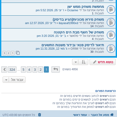
תגובות:
3
מחפשת משחק ממש ישן
הודעה אחרונה על ידי
Octarine
«
ו' יוני 05, 2026 5:52 pm
תגובות:
1
משחק מירוץ מכוניות(הגיע בדיסק)
הודעה אחרונה על ידי
itayasaf1990xd
«
ד' יוני 03, 2026 12:37 am
תגובות:
14
משחק של השף מבת הים הקטנה
הודעה אחרונה על ידי
סלאשר
«
ב' יוני 01, 2026 3:20 pm
תגובות:
4
תיאור לדיסק פנאי ובידור משנות התשעים
הודעה אחרונה על ידי
ORIM
«
ג' מאי 12, 2026 11:31 pm
תגובות:
30
3
2
1
נושא חדש
דף
1
מתוך
324
324
5
4
3
2
1
הבא
4856 נושאים
…
עבור אל
הרשאות הפורום
הנכם
רשאים
לכתוב נושאים חדשים בפורום זה
הנכם
רשאים
להגיב לנושאים קיימים בפורום זה
הנכם
לא רשאים
לערוך את ההודעות שלך בפורום זה
הנכם
לא רשאים
למחוק את הודעותיך בפורום זה
מסע אל העבר
עמוד ראשי
כל הזמנים הם
UTC+03:00