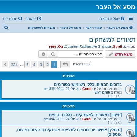
מסע אל העבר
שאלות נפוצות
הרשמה
התחברות
ח
מסע אל העבר
עמוד ראשי
מסע אל העבר
תאורים למשחקים
י
תאורים למשחקים
פ
מנהלים:
Gordi
,
Radioactive Grandpa
,
Octarine
,
Og
,
אופיר
ו
חיפוש
חיפוש מתקדם
נושא חדש
ש
דף
1
מתוך
324
324
5
4
3
2
1
הבא
4856 נושאים
…
הכרזות
ברוכים הבאים! כללי השימוש בפורומים
הודעה אחרונה על ידי
Gordi
«
א' יולי 24, 2011 8:04 pm
נשלח ב
פורום ראשי
תגובות:
1
נושאים
[חשוב] תיאורים למשחקים - כללים וטיפים
הודעה אחרונה על ידי
Gordi
«
א' יולי 24, 2011 8:47 pm
תגובות:
1
[מומלץ] אפשרויות נוספות למציאת משחקים (בקשות נפוצות,
אוספים)