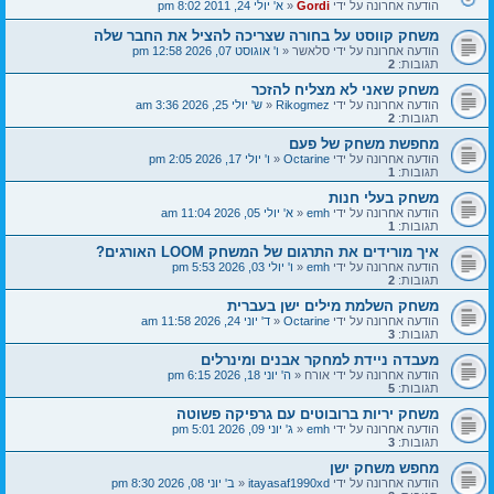
הודעה אחרונה על ידי
Gordi
«
א' יולי 24, 2011 8:02 pm
משחק קווסט על בחורה שצריכה להציל את החבר שלה
הודעה אחרונה על ידי
סלאשר
«
ו' אוגוסט 07, 2026 12:58 pm
תגובות:
2
משחק שאני לא מצליח להזכר
הודעה אחרונה על ידי
Rikogmez
«
ש' יולי 25, 2026 3:36 am
תגובות:
2
מחפשת משחק של פעם
הודעה אחרונה על ידי
Octarine
«
ו' יולי 17, 2026 2:05 pm
תגובות:
1
משחק בעלי חנות
הודעה אחרונה על ידי
emh
«
א' יולי 05, 2026 11:04 am
תגובות:
1
איך מורידים את התרגום של המשחק LOOM האורגים?
הודעה אחרונה על ידי
emh
«
ו' יולי 03, 2026 5:53 pm
תגובות:
2
משחק השלמת מילים ישן בעברית
הודעה אחרונה על ידי
Octarine
«
ד' יוני 24, 2026 11:58 am
תגובות:
3
מעבדה ניידת למחקר אבנים ומינרלים
הודעה אחרונה על ידי
אורח
«
ה' יוני 18, 2026 6:15 pm
תגובות:
5
משחק יריות ברובוטים עם גרפיקה פשוטה
הודעה אחרונה על ידי
emh
«
ג' יוני 09, 2026 5:01 pm
תגובות:
3
מחפש משחק ישן
הודעה אחרונה על ידי
itayasaf1990xd
«
ב' יוני 08, 2026 8:30 pm