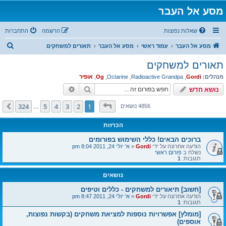
מסע אל העבר
שאלות נפוצות
הרשמה
התחברות
ח
מסע אל העבר
עמוד ראשי
מסע אל העבר
תאורים למשחקים
י
תאורים למשחקים
פ
מנהלים:
Gordi
,
Radioactive Grandpa
,
Octarine
,
Og
,
אופיר
ו
חיפוש
חיפוש מתקדם
נושא חדש
ש
דף
1
מתוך
324
324
5
4
3
2
1
הבא
4856 נושאים
…
הכרזות
ברוכים הבאים! כללי השימוש בפורומים
הודעה אחרונה על ידי
Gordi
«
א' יולי 24, 2011 8:04 pm
נשלח ב
פורום ראשי
תגובות:
1
נושאים
[חשוב] תיאורים למשחקים - כללים וטיפים
הודעה אחרונה על ידי
Gordi
«
א' יולי 24, 2011 8:47 pm
תגובות:
1
[מומלץ] אפשרויות נוספות למציאת משחקים (בקשות נפוצות,
אוספים)