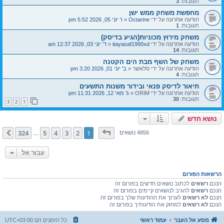
תגובות:
3
מחפשת משחק ממש ישן
הודעה אחרונה על ידי
Octarine
«
ו' יוני 05, 2026 5:52 pm
תגובות:
1
משחק מירוץ מכוניות(הגיע בדיסק)
הודעה אחרונה על ידי
itayasaf1990xd
«
ד' יוני 03, 2026 12:37 am
תגובות:
14
משחק של השף מבת הים הקטנה
הודעה אחרונה על ידי
סלאשר
«
ב' יוני 01, 2026 3:20 pm
תגובות:
4
תיאור לדיסק פנאי ובידור משנות התשעים
הודעה אחרונה על ידי
ORIM
«
ג' מאי 12, 2026 11:31 pm
תגובות:
30
3
2
1
נושא חדש
דף
1
מתוך
324
324
5
4
3
2
1
הבא
4856 נושאים
…
עבור אל
הרשאות הפורום
הנכם
רשאים
לכתוב נושאים חדשים בפורום זה
הנכם
רשאים
להגיב לנושאים קיימים בפורום זה
הנכם
לא רשאים
לערוך את ההודעות שלך בפורום זה
הנכם
לא רשאים
למחוק את הודעותיך בפורום זה
מסע אל העבר
עמוד ראשי
כל הזמנים הם
UTC+03:00