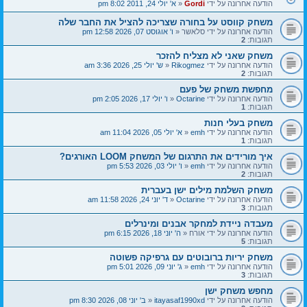
הודעה אחרונה על ידי
Gordi
«
א' יולי 24, 2011 8:02 pm
משחק קווסט על בחורה שצריכה להציל את החבר שלה
הודעה אחרונה על ידי
סלאשר
«
ו' אוגוסט 07, 2026 12:58 pm
תגובות:
2
משחק שאני לא מצליח להזכר
הודעה אחרונה על ידי
Rikogmez
«
ש' יולי 25, 2026 3:36 am
תגובות:
2
מחפשת משחק של פעם
הודעה אחרונה על ידי
Octarine
«
ו' יולי 17, 2026 2:05 pm
תגובות:
1
משחק בעלי חנות
הודעה אחרונה על ידי
emh
«
א' יולי 05, 2026 11:04 am
תגובות:
1
איך מורידים את התרגום של המשחק LOOM האורגים?
הודעה אחרונה על ידי
emh
«
ו' יולי 03, 2026 5:53 pm
תגובות:
2
משחק השלמת מילים ישן בעברית
הודעה אחרונה על ידי
Octarine
«
ד' יוני 24, 2026 11:58 am
תגובות:
3
מעבדה ניידת למחקר אבנים ומינרלים
הודעה אחרונה על ידי
אורח
«
ה' יוני 18, 2026 6:15 pm
תגובות:
5
משחק יריות ברובוטים עם גרפיקה פשוטה
הודעה אחרונה על ידי
emh
«
ג' יוני 09, 2026 5:01 pm
תגובות:
3
מחפש משחק ישן
הודעה אחרונה על ידי
itayasaf1990xd
«
ב' יוני 08, 2026 8:30 pm