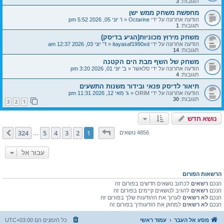
תגובות:
3
מחפשת משחק ממש ישן
הודעה אחרונה על ידי
Octarine
«
ו' יוני 05, 2026 5:52 pm
תגובות:
1
משחק מירוץ מכוניות(הגיע בדיסק)
הודעה אחרונה על ידי
itayasaf1990xd
«
ד' יוני 03, 2026 12:37 am
תגובות:
14
משחק של השף מבת הים הקטנה
הודעה אחרונה על ידי
סלאשר
«
ב' יוני 01, 2026 3:20 pm
תגובות:
4
תיאור לדיסק פנאי ובידור משנות התשעים
הודעה אחרונה על ידי
ORIM
«
ג' מאי 12, 2026 11:31 pm
תגובות:
30
3
2
1
נושא חדש
דף
1
מתוך
324
324
5
4
3
2
1
הבא
4856 נושאים
…
עבור אל
הרשאות הפורום
הנכם
רשאים
לכתוב נושאים חדשים בפורום זה
הנכם
רשאים
להגיב לנושאים קיימים בפורום זה
הנכם
לא רשאים
לערוך את ההודעות שלך בפורום זה
הנכם
לא רשאים
למחוק את הודעותיך בפורום זה
מסע אל העבר
עמוד ראשי
כל הזמנים הם
UTC+03:00