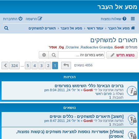
מסע אל העבר
שאלות נפוצות
הרשמה
התחברות
ח
מסע אל העבר
עמוד ראשי
מסע אל העבר
תאורים למשחקים
י
תאורים למשחקים
פ
מנהלים:
Gordi
,
Radioactive Grandpa
,
Octarine
,
Og
,
אופיר
ו
חיפוש
חיפוש מתקדם
נושא חדש
ש
דף
1
מתוך
324
324
5
4
3
2
1
הבא
4856 נושאים
…
הכרזות
ברוכים הבאים! כללי השימוש בפורומים
הודעה אחרונה על ידי
Gordi
«
א' יולי 24, 2011 8:04 pm
נשלח ב
פורום ראשי
תגובות:
1
נושאים
[חשוב] תיאורים למשחקים - כללים וטיפים
הודעה אחרונה על ידי
Gordi
«
א' יולי 24, 2011 8:47 pm
תגובות:
1
[מומלץ] אפשרויות נוספות למציאת משחקים (בקשות נפוצות,
אוספים)