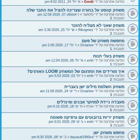
הודעה אחרונה על ידי
Gordi
«
א' יולי 24, 2011 8:02 pm
משחק קווסט על בחורה שצריכה להציל את החבר שלה
הודעה אחרונה על ידי
סלאשר
«
ו' אוגוסט 07, 2026 12:58 pm
תגובות:
2
משחק שאני לא מצליח להזכר
הודעה אחרונה על ידי
Rikogmez
«
ש' יולי 25, 2026 3:36 am
תגובות:
2
מחפשת משחק של פעם
הודעה אחרונה על ידי
Octarine
«
ו' יולי 17, 2026 2:05 pm
תגובות:
1
משחק בעלי חנות
הודעה אחרונה על ידי
emh
«
א' יולי 05, 2026 11:04 am
תגובות:
1
איך מורידים את התרגום של המשחק LOOM האורגים?
הודעה אחרונה על ידי
emh
«
ו' יולי 03, 2026 5:53 pm
תגובות:
2
משחק השלמת מילים ישן בעברית
הודעה אחרונה על ידי
Octarine
«
ד' יוני 24, 2026 11:58 am
תגובות:
3
מעבדה ניידת למחקר אבנים ומינרלים
הודעה אחרונה על ידי
אורח
«
ה' יוני 18, 2026 6:15 pm
תגובות:
5
משחק יריות ברובוטים עם גרפיקה פשוטה
הודעה אחרונה על ידי
emh
«
ג' יוני 09, 2026 5:01 pm
תגובות:
3
מחפש משחק ישן
הודעה אחרונה על ידי
itayasaf1990xd
«
ב' יוני 08, 2026 8:30 pm