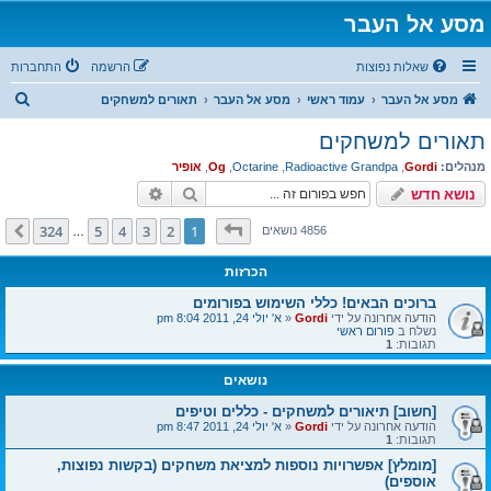
מסע אל העבר
שאלות נפוצות
הרשמה
התחברות
ח
מסע אל העבר
עמוד ראשי
מסע אל העבר
תאורים למשחקים
י
תאורים למשחקים
פ
מנהלים:
Gordi
,
Radioactive Grandpa
,
Octarine
,
Og
,
אופיר
ו
חיפוש
חיפוש מתקדם
נושא חדש
ש
דף
1
מתוך
324
324
5
4
3
2
1
הבא
4856 נושאים
…
הכרזות
ברוכים הבאים! כללי השימוש בפורומים
הודעה אחרונה על ידי
Gordi
«
א' יולי 24, 2011 8:04 pm
נשלח ב
פורום ראשי
תגובות:
1
נושאים
[חשוב] תיאורים למשחקים - כללים וטיפים
הודעה אחרונה על ידי
Gordi
«
א' יולי 24, 2011 8:47 pm
תגובות:
1
[מומלץ] אפשרויות נוספות למציאת משחקים (בקשות נפוצות,
אוספים)