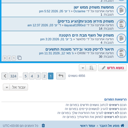
תגובות:
3
מחפשת משחק ממש ישן
הודעה אחרונה על ידי
Octarine
«
ו' יוני 05, 2026 5:52 pm
תגובות:
1
משחק מירוץ מכוניות(הגיע בדיסק)
הודעה אחרונה על ידי
itayasaf1990xd
«
ד' יוני 03, 2026 12:37 am
תגובות:
14
משחק של השף מבת הים הקטנה
הודעה אחרונה על ידי
סלאשר
«
ב' יוני 01, 2026 3:20 pm
תגובות:
4
תיאור לדיסק פנאי ובידור משנות התשעים
הודעה אחרונה על ידי
ORIM
«
ג' מאי 12, 2026 11:31 pm
תגובות:
30
3
2
1
נושא חדש
דף
1
מתוך
324
324
5
4
3
2
1
הבא
4856 נושאים
…
עבור אל
הרשאות הפורום
הנכם
רשאים
לכתוב נושאים חדשים בפורום זה
הנכם
רשאים
להגיב לנושאים קיימים בפורום זה
הנכם
לא רשאים
לערוך את ההודעות שלך בפורום זה
הנכם
לא רשאים
למחוק את הודעותיך בפורום זה
מסע אל העבר
עמוד ראשי
כל הזמנים הם
UTC+03:00