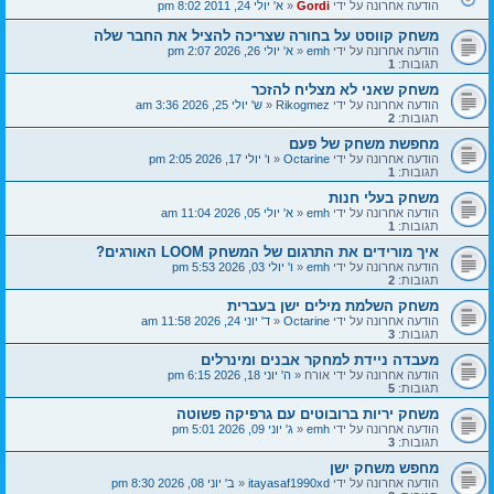
הודעה אחרונה על ידי
Gordi
«
א' יולי 24, 2011 8:02 pm
משחק קווסט על בחורה שצריכה להציל את החבר שלה
הודעה אחרונה על ידי
emh
«
א' יולי 26, 2026 2:07 pm
תגובות:
1
משחק שאני לא מצליח להזכר
הודעה אחרונה על ידי
Rikogmez
«
ש' יולי 25, 2026 3:36 am
תגובות:
2
מחפשת משחק של פעם
הודעה אחרונה על ידי
Octarine
«
ו' יולי 17, 2026 2:05 pm
תגובות:
1
משחק בעלי חנות
הודעה אחרונה על ידי
emh
«
א' יולי 05, 2026 11:04 am
תגובות:
1
איך מורידים את התרגום של המשחק LOOM האורגים?
הודעה אחרונה על ידי
emh
«
ו' יולי 03, 2026 5:53 pm
תגובות:
2
משחק השלמת מילים ישן בעברית
הודעה אחרונה על ידי
Octarine
«
ד' יוני 24, 2026 11:58 am
תגובות:
3
מעבדה ניידת למחקר אבנים ומינרלים
הודעה אחרונה על ידי
אורח
«
ה' יוני 18, 2026 6:15 pm
תגובות:
5
משחק יריות ברובוטים עם גרפיקה פשוטה
הודעה אחרונה על ידי
emh
«
ג' יוני 09, 2026 5:01 pm
תגובות:
3
מחפש משחק ישן
הודעה אחרונה על ידי
itayasaf1990xd
«
ב' יוני 08, 2026 8:30 pm