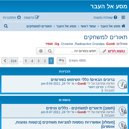
מסע אל העבר
שאלות נפוצות
הרשמה
התחברות
ח
מסע אל העבר
עמוד ראשי
מסע אל העבר
תאורים למשחקים
י
תאורים למשחקים
פ
מנהלים:
Gordi
,
Radioactive Grandpa
,
Octarine
,
Og
,
אופיר
ו
חיפוש
חיפוש מתקדם
נושא חדש
ש
דף
1
מתוך
324
324
5
4
3
2
1
הבא
4856 נושאים
…
הכרזות
ברוכים הבאים! כללי השימוש בפורומים
הודעה אחרונה על ידי
Gordi
«
א' יולי 24, 2011 8:04 pm
נשלח ב
פורום ראשי
תגובות:
1
נושאים
[חשוב] תיאורים למשחקים - כללים וטיפים
הודעה אחרונה על ידי
Gordi
«
א' יולי 24, 2011 8:47 pm
תגובות:
1
[מומלץ] אפשרויות נוספות למציאת משחקים (בקשות נפוצות,
אוספים)