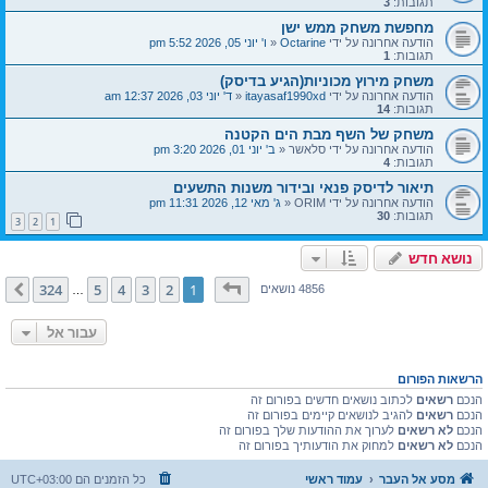
תגובות:
3
מחפשת משחק ממש ישן
הודעה אחרונה על ידי
Octarine
«
ו' יוני 05, 2026 5:52 pm
תגובות:
1
משחק מירוץ מכוניות(הגיע בדיסק)
הודעה אחרונה על ידי
itayasaf1990xd
«
ד' יוני 03, 2026 12:37 am
תגובות:
14
משחק של השף מבת הים הקטנה
הודעה אחרונה על ידי
סלאשר
«
ב' יוני 01, 2026 3:20 pm
תגובות:
4
תיאור לדיסק פנאי ובידור משנות התשעים
הודעה אחרונה על ידי
ORIM
«
ג' מאי 12, 2026 11:31 pm
תגובות:
30
3
2
1
נושא חדש
דף
1
מתוך
324
324
5
4
3
2
1
הבא
4856 נושאים
…
עבור אל
הרשאות הפורום
הנכם
רשאים
לכתוב נושאים חדשים בפורום זה
הנכם
רשאים
להגיב לנושאים קיימים בפורום זה
הנכם
לא רשאים
לערוך את ההודעות שלך בפורום זה
הנכם
לא רשאים
למחוק את הודעותיך בפורום זה
מסע אל העבר
עמוד ראשי
כל הזמנים הם
UTC+03:00