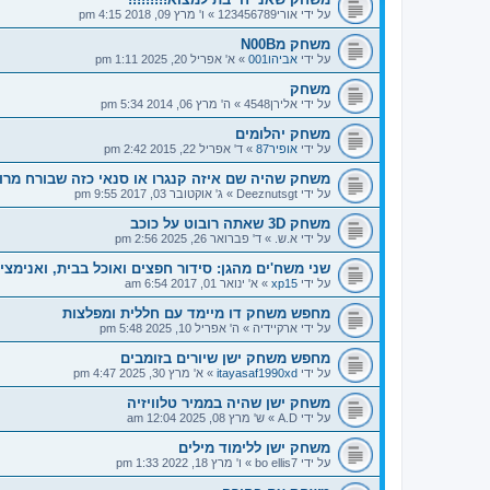
על ידי
אורי123456789
»
ו' מרץ 09, 2018 4:15 pm
משחק מN00B
על ידי
אביהו001
»
א' אפריל 20, 2025 1:11 pm
משחק
על ידי
אלירן4548
»
ה' מרץ 06, 2014 5:34 pm
משחק יהלומים
על ידי
אופיר87
»
ד' אפריל 22, 2015 2:42 pm
משחק שהיה שם איזה קנגרו או סנאי כזה שבורח מרוח
על ידי
Deeznutsgt
»
ג' אוקטובר 03, 2017 9:55 pm
משחק 3D שאתה רובוט על כוכב
על ידי
א.ש.
»
ד' פברואר 26, 2025 2:56 pm
שני משח'ים מהגן: סידור חפצים ואוכל בבית, ואנימצי
על ידי
xp15
»
א' ינואר 01, 2017 6:54 am
מחפש משחק דו מיימד עם חללית ומפלצות
על ידי
ארקיידיה
»
ה' אפריל 10, 2025 5:48 pm
מחפש משחק ישן שיורים בזומבים
על ידי
itayasaf1990xd
»
א' מרץ 30, 2025 4:47 pm
משחק ישן שהיה בממיר טלוויזיה
על ידי
A.D
»
ש' מרץ 08, 2025 12:04 am
משחק ישן ללימוד מילים
על ידי
bo ellis7
»
ו' מרץ 18, 2022 1:33 pm