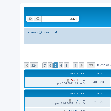
חיפוש
חיפוש מתקדם
הרשמה
התחברות
דף
5
מתוך
324
324
7
6
5
4
3
1
הקודם
הבא
48 נושאים
…
…
צפיות
הודעה אחרונה
על ידי
Gordi
409533
א' יולי 24, 2011 8:04 pm
צפיות
הודעה אחרונה
על ידי
איתן
21125
א' מאי 11, 2025 11:09 pm
על ידי
Octarine