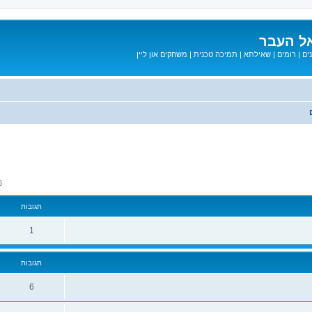
ל העבר
ים
|
רומים
|
שאילתא
|
תמיכה טכנית
|
משחקים און ליין
מתקדם
56
תגובות
1
תגובות
6