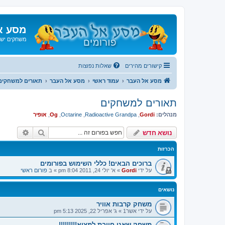
מסע א
משחקים ישנ
קישורים מהירים
שאלות נפוצות
מסע אל העבר
עמוד ראשי
מסע אל העבר
תאורים למשחקים
תאורים למשחקים
מנהלים:
Gordi
,
Radioactive Grandpa
,
Octarine
,
Og
,
אופיר
חיפוש
חיפוש 
נושא חדש
הכרזות
ברוכים הבאים! כללי השימוש בפורומים
על ידי
Gordi
»
א' יולי 24, 2011 8:04 pm
» ב
פורום ראשי
נושאים
משחק קרבות אוויר
על ידי
אשר1
»
ג' אפריל 22, 2025 5:13 pm
משחק שאני חייבת למצוא!!!!!!!!!