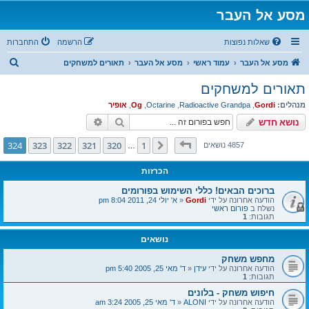
מסע אל העבר
שאלות נפוצות
הרשמה
התחברות
ח
מסע אל העבר
עמוד ראשי
מסע אל העבר
תאורים למשחקים
י
תאורים למשחקים
פ
מנהלים:
Gordi
,
Radioactive Grandpa
,
Octarine
,
Og
,
אופיר
ו
חיפוש
חיפוש מתקדם
נושא חדש
ש
דף
324
מתוך
324
324
323
322
321
320
1
הקודם
4857 נושאים
…
הכרזות
ברוכים הבאים! כללי השימוש בפורומים
הודעה אחרונה על ידי
Gordi
«
א' יולי 24, 2011 8:04 pm
נשלח ב
פורום ראשי
תגובות:
1
נושאים
מחפש משחק
הודעה אחרונה על ידי
עידן
«
ד' מאי 25, 2005 5:40 pm
תגובות:
1
חיפוש משחק - בלונים
הודעה אחרונה על ידי
ALONI
«
ד' מאי 25, 2005 3:24 am