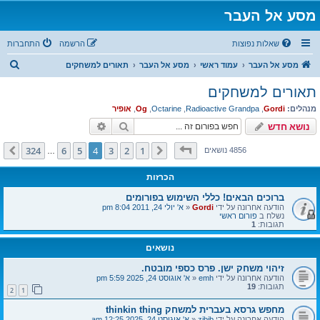
מסע אל העבר
שאלות נפוצות
הרשמה
התחברות
ח
מסע אל העבר
עמוד ראשי
מסע אל העבר
תאורים למשחקים
י
תאורים למשחקים
פ
מנהלים:
Gordi
,
Radioactive Grandpa
,
Octarine
,
Og
,
אופיר
ו
חיפוש
חיפוש מתקדם
נושא חדש
ש
דף
4
מתוך
324
324
6
5
4
3
2
1
הקודם
הבא
4856 נושאים
…
הכרזות
ברוכים הבאים! כללי השימוש בפורומים
הודעה אחרונה על ידי
Gordi
«
א' יולי 24, 2011 8:04 pm
נשלח ב
פורום ראשי
תגובות:
1
נושאים
זיהוי משחק ישן. פרס כספי מובטח.
הודעה אחרונה על ידי
emh
«
א' אוגוסט 24, 2025 5:59 pm
תגובות:
19
2
1
מחפש גרסא בעברית למשחק thinkin thing
הודעה אחרונה על ידי
zibib
«
א' אוגוסט 24, 2025 12:25 am