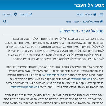
מסע אל העבר
שאלות נפוצות
הרשמה
התחברות
ח
מסע אל העבר
עמוד ראשי
י
מסע אל העבר - תנאי שימוש
פ
ו
בעת הגישה אל “מסע אל העבר” (להלן “אנחנו”, “אותנו”, “שלנו”, “מסע אל העבר”,
“https://www.old-games.org/f”), אתה מסכים לציית לתנאים הבאים. אם אינך מסכים
ש
לציית לכל התנאים הבאים, אנא אל תיגש ו/או תשתמש ב־“מסע אל העבר”. אנו יכולים
לשנות תנאים אלו בכל זמן נתון ונשקיע את מירב מאמצינו כדי לידע אותך, אך יהיה זה
נבון מצידך לסקור תנאים אלו בקביעות כחלק מהשימוש המתמשך ב־“מסע אל העבר”.
לאחר שינויים אתה מסכים לציית לתנאים אלו כאשר הם מעודכנים ו/או מתוקנים.
הפורומים שלנו מבוססים על phpBB (להלן “הם”, “אותם”, “שלהם”, “מערכת phpBB”,
“www.phpbb.co.il”, “קבוצת phpBB”, “צוות phpBB הישראלי”) אשר הינה מערכת
בולטיין המשוחררת תחת הסכם “
רישיון ציבורי כללי v2
” (להלן “GPL”) וניתנת להורדה
דרך אתר
www.phpbb.co.il
. מערכת phpBB מקלה על האינטרנט המבוסס דיונים
בלבד, קבוצת phpBB אינה אחראית לכל מה שאנו מאפשרים ו/או לא מאפשרים בתור
תוכן מורשה ו/או מנוהל. למידע נוסף לגבי phpBB, ראה:
http://www.phpbb.co.il/
.
אתה מסכים לא לשלוח דברים גסים, גזעניים, אלימים, פוגעים, בלתי חוקיים או כל חומר
אחר אשר שנוי במחלוקת במדינה שלך, במדינה בה “מסע אל העבר” מאוחסנת או בחוק
הבינלאומי. אם תעשה זאת תוביל את עצמך לחסימה מיידית ולצמיתות, עם הודעה לספק