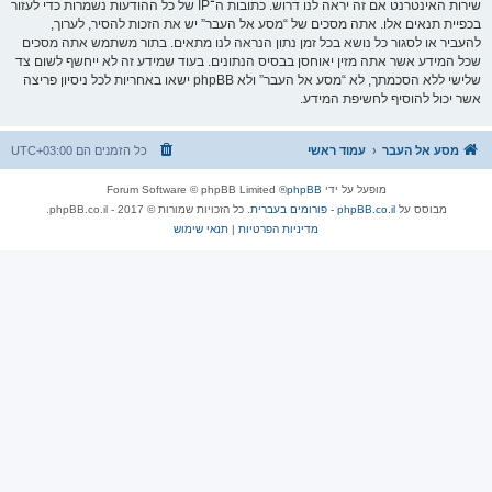
שירות האינטרנט אם זה יראה לנו דרוש. כתובות ה־IP של כל ההודעות נשמרות כדי לעזור
בכפיית תנאים אלו. אתה מסכים של “מסע אל העבר” יש את הזכות להסיר, לערוך,
להעביר או לסגור כל נושא בכל זמן נתון הנראה לנו מתאים. בתור משתמש אתה מסכים
שכל המידע אשר אתה מזין יאוחסן בבסיס הנתונים. בעוד שמידע זה לא ייחשף לשום צד
שלישי ללא הסכמתך, לא “מסע אל העבר” ולא phpBB ישאו באחריות לכל ניסיון פריצה
אשר יכול להוסיף לחשיפת המידע.
מסע אל העבר
עמוד ראשי
כל הזמנים הם
UTC+03:00
מופעל על ידי
phpBB
® Forum Software © phpBB Limited
מבוסס על
phpBB.co.il - פורומים בעברית
. כל הזכויות שמורות © 2017 - phpBB.co.il.
מדיניות הפרטיות
|
תנאי שימוש