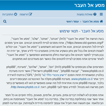
מסע אל העבר
שאלות נפוצות
הרשמה
התחברות
ח
מסע אל העבר
עמוד ראשי
י
מסע אל העבר - תנאי שימוש
פ
ו
בעת הגישה אל “מסע אל העבר” (להלן “אנחנו”, “אותנו”, “שלנו”, “מסע אל העבר”,
“https://www.old-games.org/f”), אתה מסכים לציית לתנאים הבאים. אם אינך מסכים
ש
לציית לכל התנאים הבאים, אנא אל תיגש ו/או תשתמש ב־“מסע אל העבר”. אנו יכולים
לשנות תנאים אלו בכל זמן נתון ונשקיע את מירב מאמצינו כדי לידע אותך, אך יהיה זה
נבון מצידך לסקור תנאים אלו בקביעות כחלק מהשימוש המתמשך ב־“מסע אל העבר”.
לאחר שינויים אתה מסכים לציית לתנאים אלו כאשר הם מעודכנים ו/או מתוקנים.
הפורומים שלנו מבוססים על phpBB (להלן “הם”, “אותם”, “שלהם”, “מערכת phpBB”,
“www.phpbb.co.il”, “קבוצת phpBB”, “צוות phpBB הישראלי”) אשר הינה מערכת
בולטיין המשוחררת תחת הסכם “
רישיון ציבורי כללי v2
” (להלן “GPL”) וניתנת להורדה
דרך אתר
www.phpbb.co.il
. מערכת phpBB מקלה על האינטרנט המבוסס דיונים
בלבד, קבוצת phpBB אינה אחראית לכל מה שאנו מאפשרים ו/או לא מאפשרים בתור
תוכן מורשה ו/או מנוהל. למידע נוסף לגבי phpBB, ראה:
http://www.phpbb.co.il/
.
אתה מסכים לא לשלוח דברים גסים, גזעניים, אלימים, פוגעים, בלתי חוקיים או כל חומר
אחר אשר שנוי במחלוקת במדינה שלך, במדינה בה “מסע אל העבר” מאוחסנת או בחוק
הבינלאומי. אם תעשה זאת תוביל את עצמך לחסימה מיידית ולצמיתות, עם הודעה לספק