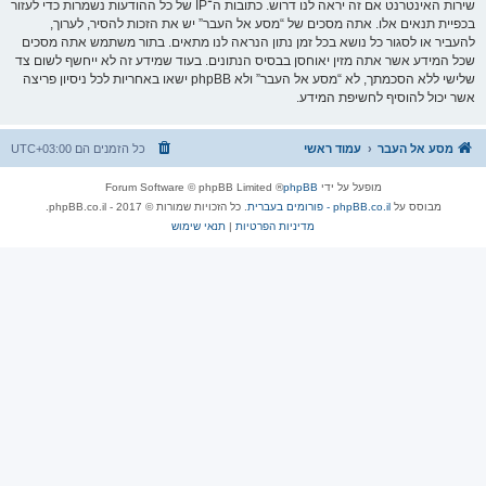
שירות האינטרנט אם זה יראה לנו דרוש. כתובות ה־IP של כל ההודעות נשמרות כדי לעזור
בכפיית תנאים אלו. אתה מסכים של “מסע אל העבר” יש את הזכות להסיר, לערוך,
להעביר או לסגור כל נושא בכל זמן נתון הנראה לנו מתאים. בתור משתמש אתה מסכים
שכל המידע אשר אתה מזין יאוחסן בבסיס הנתונים. בעוד שמידע זה לא ייחשף לשום צד
שלישי ללא הסכמתך, לא “מסע אל העבר” ולא phpBB ישאו באחריות לכל ניסיון פריצה
אשר יכול להוסיף לחשיפת המידע.
מסע אל העבר
עמוד ראשי
כל הזמנים הם
UTC+03:00
מופעל על ידי
phpBB
® Forum Software © phpBB Limited
מבוסס על
phpBB.co.il - פורומים בעברית
. כל הזכויות שמורות © 2017 - phpBB.co.il.
מדיניות הפרטיות
|
תנאי שימוש