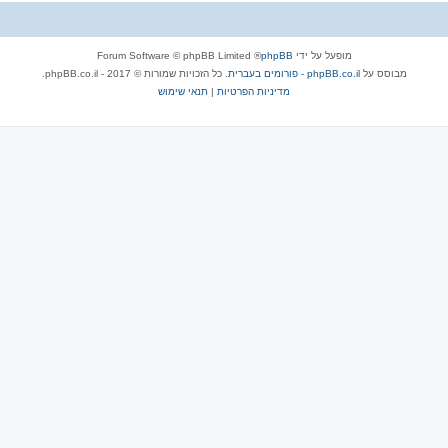
מופעל על ידי
phpBB
® Forum Software © phpBB Limited
מבוסס על
phpBB.co.il - פורומים בעברית
. כל הזכויות שמורות © 2017 - phpBB.co.il.
מדיניות הפרטיות
|
תנאי שימוש