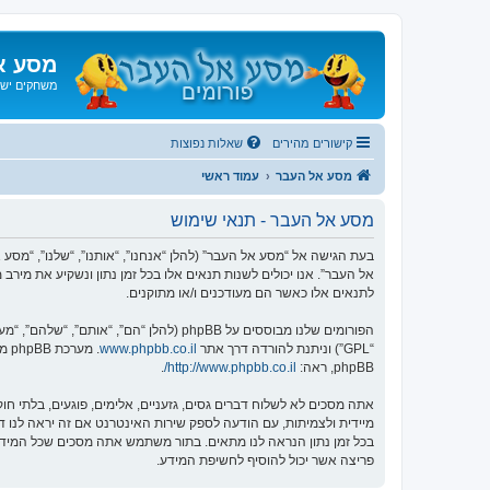
מסע א
משחקים ישנ
קישורים מהירים
שאלות נפוצות
מסע אל העבר
עמוד ראשי
מסע אל העבר - תנאי שימוש
אל העבר”. אנו יכולים לשנות תנאים אלו בכל זמן נתון ונשקיע את מיר
לתנאים אלו כאשר הם מעודכנים ו/או מתוקנים.
הפורומים שלנו מבוססים על phpBB (להלן “הם”, “אותם”, “שלהם”, “מערכת phpBB”, “www.phpbb.co.il”, “קבוצת phpBB”, “צוות phpBB הישראלי”) אשר הינה מערכת בולטיין המשוחררת תחת הסכם “
“GPL”) וניתנת להורדה דרך אתר
www.phpbb.co.il
phpBB, ראה:
http://www.phpbb.co.il/
.
אתה מסכים לא לשלוח דברים גסים, גזעניים, אלימים, פוגעים, בלתי 
פריצה אשר יכול להוסיף לחשיפת המידע.