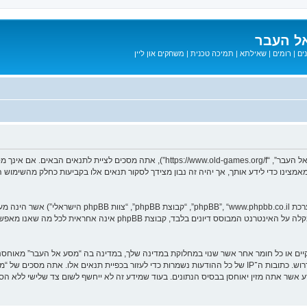
ל העבר
ים
|
רומים
|
שאילתא
|
תמיכה טכנית
|
משחקים און ליין
בעת הגישה אל “מסע אל העבר” (להלן “אנחנו”, “אותנו”, “שלנו”, “מסע אל העבר”, “games.org/f
ב מאמצינו כדי לידע אותך, אך יהיה זה נבון מצידך לסקור תנאים אלו בקביעות כחלק מהשימ
. מערכת phpBB מקלה על האינטרנט המבוסס דיונים בלבד, ק
חוקיים או כל חומר אחר אשר שנוי במחלוקת במדינה שלך, במדינה בה “מסע אל העבר” מאוח
מיידית ולצמיתות, עם הודעה לספק שירות האינטרנט אם זה יראה לנו דרוש. כתובות ה־IP של כל ההודעות נשמרות כדי לע