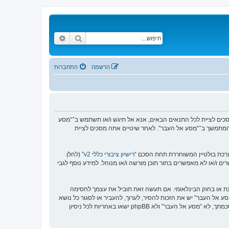
חיפוש
חיפוש מתקדם
הרשמה
התחברות
https://www.old-”), אתה מסכים לציית לתנאים הבאים. אם אינך מסכים לציית לכל התנאים הבאים, אנא אל תיגש ו/או תשתמש ב־“מסע
וש המתמשך ב־“מסע אל העבר”. לאחר שינויים אתה מסכים לציית
רישיון ציבורי כללי v2
” (להלן
בוצת phpBB אינה אחראית לכל מה שאנו מאפשרים ו/או לא מאפשרים בתור תוכן מורשה ו/או מנוהל. למידע נוסף לגבי
סנת או בחוק הבינלאומי. אם תעשה זאת תוביל את עצמך לחסימה
זור בכפיית תנאים אלו. אתה מסכים של “מסע אל העבר” יש את הזכות להסיר, לערוך, להעביר או לסגור כל נושא
בכל זמן נתון הנראה לנו מתאים. בתור משתמש אתה מסכים שכל המידע אשר אתה מזין יאוחסן בבסיס הנתונים. בעוד שמידע זה לא ייחשף לשום צד שלישי ללא הסכמתך, לא “מסע אל העבר” ולא phpBB ישאו באחריות לכל ניסיון