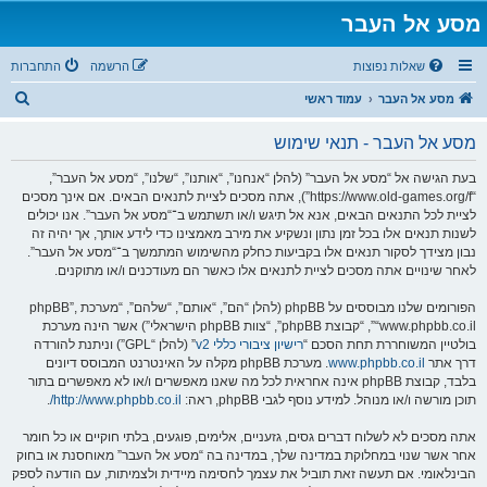
מסע אל העבר
שאלות נפוצות
הרשמה
התחברות
ח
מסע אל העבר
עמוד ראשי
י
מסע אל העבר - תנאי שימוש
פ
ו
בעת הגישה אל “מסע אל העבר” (להלן “אנחנו”, “אותנו”, “שלנו”, “מסע אל העבר”,
“https://www.old-games.org/f”), אתה מסכים לציית לתנאים הבאים. אם אינך מסכים
ש
לציית לכל התנאים הבאים, אנא אל תיגש ו/או תשתמש ב־“מסע אל העבר”. אנו יכולים
לשנות תנאים אלו בכל זמן נתון ונשקיע את מירב מאמצינו כדי לידע אותך, אך יהיה זה
נבון מצידך לסקור תנאים אלו בקביעות כחלק מהשימוש המתמשך ב־“מסע אל העבר”.
לאחר שינויים אתה מסכים לציית לתנאים אלו כאשר הם מעודכנים ו/או מתוקנים.
הפורומים שלנו מבוססים על phpBB (להלן “הם”, “אותם”, “שלהם”, “מערכת phpBB”,
“www.phpbb.co.il”, “קבוצת phpBB”, “צוות phpBB הישראלי”) אשר הינה מערכת
בולטיין המשוחררת תחת הסכם “
רישיון ציבורי כללי v2
” (להלן “GPL”) וניתנת להורדה
דרך אתר
www.phpbb.co.il
. מערכת phpBB מקלה על האינטרנט המבוסס דיונים
בלבד, קבוצת phpBB אינה אחראית לכל מה שאנו מאפשרים ו/או לא מאפשרים בתור
תוכן מורשה ו/או מנוהל. למידע נוסף לגבי phpBB, ראה:
http://www.phpbb.co.il/
.
אתה מסכים לא לשלוח דברים גסים, גזעניים, אלימים, פוגעים, בלתי חוקיים או כל חומר
אחר אשר שנוי במחלוקת במדינה שלך, במדינה בה “מסע אל העבר” מאוחסנת או בחוק
הבינלאומי. אם תעשה זאת תוביל את עצמך לחסימה מיידית ולצמיתות, עם הודעה לספק