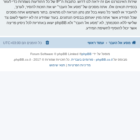
שירות האינטרנט אם זה יראה לנו דרוש. כתובות ה־IP של כל ההודעות נשמרות כדי לעזור
בכפיית תנאים אלו. אתה מסכים של “מסע אל העבר” יש את הזכות להסיר, לערוך,
להעביר או לסגור כל נושא בכל זמן נתון הנראה לנו מתאים. בתור משתמש אתה מסכים
שכל המידע אשר אתה מזין יאוחסן בבסיס הנתונים. בעוד שמידע זה לא ייחשף לשום צד
שלישי ללא הסכמתך, לא “מסע אל העבר” ולא phpBB ישאו באחריות לכל ניסיון פריצה
אשר יכול להוסיף לחשיפת המידע.
מסע אל העבר
עמוד ראשי
כל הזמנים הם
UTC+03:00
מופעל על ידי
phpBB
® Forum Software © phpBB Limited
מבוסס על
phpBB.co.il - פורומים בעברית
. כל הזכויות שמורות © 2017 - phpBB.co.il.
מדיניות הפרטיות
|
תנאי שימוש