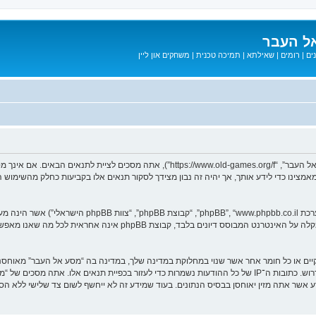
ל העבר
ים
|
רומים
|
שאילתא
|
תמיכה טכנית
|
משחקים און ליין
בעת הגישה אל “מסע אל העבר” (להלן “אנחנו”, “אותנו”, “שלנו”, “מסע אל העבר”, “games.org/f
ב מאמצינו כדי לידע אותך, אך יהיה זה נבון מצידך לסקור תנאים אלו בקביעות כחלק מהשימ
. מערכת phpBB מקלה על האינטרנט המבוסס דיונים בלבד, ק
חוקיים או כל חומר אחר אשר שנוי במחלוקת במדינה שלך, במדינה בה “מסע אל העבר” מאוח
מיידית ולצמיתות, עם הודעה לספק שירות האינטרנט אם זה יראה לנו דרוש. כתובות ה־IP של כל ההודעות נשמרות כדי לע