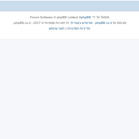
מופעל על ידי
phpBB
® Forum Software © phpBB Limited
מבוסס על
phpBB.co.il - פורומים בעברית
. כל הזכויות שמורות © 2017 - phpBB.co.il.
מדיניות הפרטיות
|
תנאי שימוש