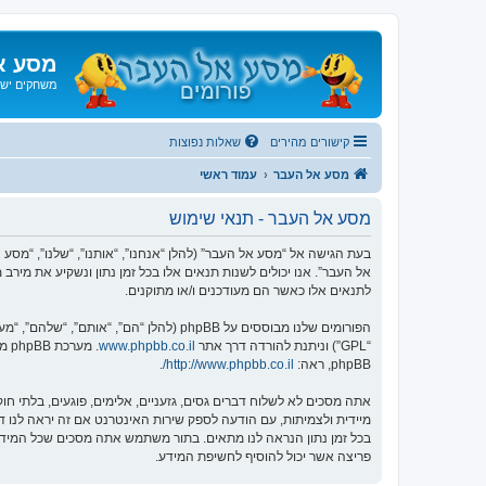
מסע א
משחקים ישנ
קישורים מהירים
שאלות נפוצות
מסע אל העבר
עמוד ראשי
מסע אל העבר - תנאי שימוש
אל העבר”. אנו יכולים לשנות תנאים אלו בכל זמן נתון ונשקיע את מיר
לתנאים אלו כאשר הם מעודכנים ו/או מתוקנים.
הפורומים שלנו מבוססים על phpBB (להלן “הם”, “אותם”, “שלהם”, “מערכת phpBB”, “www.phpbb.co.il”, “קבוצת phpBB”, “צוות phpBB הישראלי”) אשר הינה מערכת בולטיין המשוחררת תחת הסכם “
“GPL”) וניתנת להורדה דרך אתר
www.phpbb.co.il
phpBB, ראה:
http://www.phpbb.co.il/
.
אתה מסכים לא לשלוח דברים גסים, גזעניים, אלימים, פוגעים, בלתי 
פריצה אשר יכול להוסיף לחשיפת המידע.