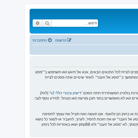
חיפוש
חיפוש מתקדם
הרשמה
התחברות
https://www.old-”), אתה מסכים לציית לתנאים הבאים. אם אינך מסכים לציית לכל התנאים הבאים, אנא אל תיגש ו/או תשתמש ב־“מסע
וש המתמשך ב־“מסע אל העבר”. לאחר שינויים אתה מסכים לציית
רישיון ציבורי כללי v2
” (להלן
בוצת phpBB אינה אחראית לכל מה שאנו מאפשרים ו/או לא מאפשרים בתור תוכן מורשה ו/או מנוהל. למידע נוסף לגבי
סנת או בחוק הבינלאומי. אם תעשה זאת תוביל את עצמך לחסימה
זור בכפיית תנאים אלו. אתה מסכים של “מסע אל העבר” יש את הזכות להסיר, לערוך, להעביר או לסגור כל נושא
בכל זמן נתון הנראה לנו מתאים. בתור משתמש אתה מסכים שכל המידע אשר אתה מזין יאוחסן בבסיס הנתונים. בעוד שמידע זה לא ייחשף לשום צד שלישי ללא הסכמתך, לא “מסע אל העבר” ולא phpBB ישאו באחריות לכל ניסיון