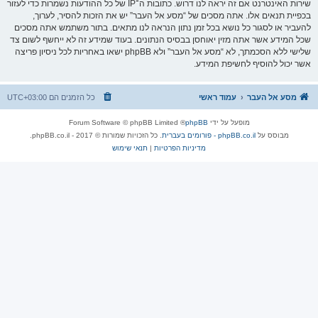
שירות האינטרנט אם זה יראה לנו דרוש. כתובות ה־IP של כל ההודעות נשמרות כדי לעזור
בכפיית תנאים אלו. אתה מסכים של “מסע אל העבר” יש את הזכות להסיר, לערוך,
להעביר או לסגור כל נושא בכל זמן נתון הנראה לנו מתאים. בתור משתמש אתה מסכים
שכל המידע אשר אתה מזין יאוחסן בבסיס הנתונים. בעוד שמידע זה לא ייחשף לשום צד
שלישי ללא הסכמתך, לא “מסע אל העבר” ולא phpBB ישאו באחריות לכל ניסיון פריצה
אשר יכול להוסיף לחשיפת המידע.
מסע אל העבר
עמוד ראשי
כל הזמנים הם
UTC+03:00
מופעל על ידי
phpBB
® Forum Software © phpBB Limited
מבוסס על
phpBB.co.il - פורומים בעברית
. כל הזכויות שמורות © 2017 - phpBB.co.il.
מדיניות הפרטיות
|
תנאי שימוש