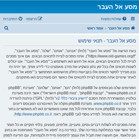
מסע אל העבר
שאלות נפוצות
הרשמה
התחברות
ח
מסע אל העבר
עמוד ראשי
י
מסע אל העבר - תנאי שימוש
פ
ו
בעת הגישה אל “מסע אל העבר” (להלן “אנחנו”, “אותנו”, “שלנו”, “מסע אל העבר”,
“https://www.old-games.org/f”), אתה מסכים לציית לתנאים הבאים. אם אינך מסכים
ש
לציית לכל התנאים הבאים, אנא אל תיגש ו/או תשתמש ב־“מסע אל העבר”. אנו יכולים
לשנות תנאים אלו בכל זמן נתון ונשקיע את מירב מאמצינו כדי לידע אותך, אך יהיה זה
נבון מצידך לסקור תנאים אלו בקביעות כחלק מהשימוש המתמשך ב־“מסע אל העבר”.
לאחר שינויים אתה מסכים לציית לתנאים אלו כאשר הם מעודכנים ו/או מתוקנים.
הפורומים שלנו מבוססים על phpBB (להלן “הם”, “אותם”, “שלהם”, “מערכת phpBB”,
“www.phpbb.co.il”, “קבוצת phpBB”, “צוות phpBB הישראלי”) אשר הינה מערכת
בולטיין המשוחררת תחת הסכם “
רישיון ציבורי כללי v2
” (להלן “GPL”) וניתנת להורדה
דרך אתר
www.phpbb.co.il
. מערכת phpBB מקלה על האינטרנט המבוסס דיונים
בלבד, קבוצת phpBB אינה אחראית לכל מה שאנו מאפשרים ו/או לא מאפשרים בתור
תוכן מורשה ו/או מנוהל. למידע נוסף לגבי phpBB, ראה:
http://www.phpbb.co.il/
.
אתה מסכים לא לשלוח דברים גסים, גזעניים, אלימים, פוגעים, בלתי חוקיים או כל חומר
אחר אשר שנוי במחלוקת במדינה שלך, במדינה בה “מסע אל העבר” מאוחסנת או בחוק
הבינלאומי. אם תעשה זאת תוביל את עצמך לחסימה מיידית ולצמיתות, עם הודעה לספק