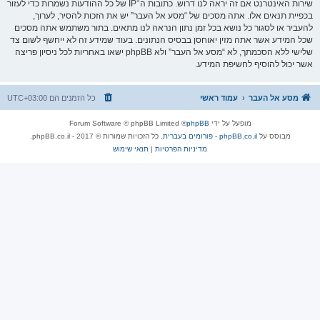
שירות האינטרנט אם זה יראה לנו דרוש. כתובות ה־IP של כל ההודעות נשמרות כדי לעזור
בכפיית תנאים אלו. אתה מסכים של “מסע אל העבר” יש את הזכות להסיר, לערוך,
להעביר או לסגור כל נושא בכל זמן נתון הנראה לנו מתאים. בתור משתמש אתה מסכים
שכל המידע אשר אתה מזין יאוחסן בבסיס הנתונים. בעוד שמידע זה לא ייחשף לשום צד
שלישי ללא הסכמתך, לא “מסע אל העבר” ולא phpBB ישאו באחריות לכל ניסיון פריצה
אשר יכול להוסיף לחשיפת המידע.
מסע אל העבר
עמוד ראשי
כל הזמנים הם
UTC+03:00
מופעל על ידי
phpBB
® Forum Software © phpBB Limited
מבוסס על
phpBB.co.il - פורומים בעברית
. כל הזכויות שמורות © 2017 - phpBB.co.il.
מדיניות הפרטיות
|
תנאי שימוש