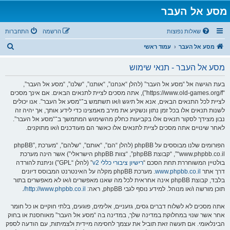
מסע אל העבר
שאלות נפוצות
הרשמה
התחברות
ח
מסע אל העבר
עמוד ראשי
י
מסע אל העבר - תנאי שימוש
פ
ו
בעת הגישה אל “מסע אל העבר” (להלן “אנחנו”, “אותנו”, “שלנו”, “מסע אל העבר”,
“https://www.old-games.org/f”), אתה מסכים לציית לתנאים הבאים. אם אינך מסכים
ש
לציית לכל התנאים הבאים, אנא אל תיגש ו/או תשתמש ב־“מסע אל העבר”. אנו יכולים
לשנות תנאים אלו בכל זמן נתון ונשקיע את מירב מאמצינו כדי לידע אותך, אך יהיה זה
נבון מצידך לסקור תנאים אלו בקביעות כחלק מהשימוש המתמשך ב־“מסע אל העבר”.
לאחר שינויים אתה מסכים לציית לתנאים אלו כאשר הם מעודכנים ו/או מתוקנים.
הפורומים שלנו מבוססים על phpBB (להלן “הם”, “אותם”, “שלהם”, “מערכת phpBB”,
“www.phpbb.co.il”, “קבוצת phpBB”, “צוות phpBB הישראלי”) אשר הינה מערכת
בולטיין המשוחררת תחת הסכם “
רישיון ציבורי כללי v2
” (להלן “GPL”) וניתנת להורדה
דרך אתר
www.phpbb.co.il
. מערכת phpBB מקלה על האינטרנט המבוסס דיונים
בלבד, קבוצת phpBB אינה אחראית לכל מה שאנו מאפשרים ו/או לא מאפשרים בתור
תוכן מורשה ו/או מנוהל. למידע נוסף לגבי phpBB, ראה:
http://www.phpbb.co.il/
.
אתה מסכים לא לשלוח דברים גסים, גזעניים, אלימים, פוגעים, בלתי חוקיים או כל חומר
אחר אשר שנוי במחלוקת במדינה שלך, במדינה בה “מסע אל העבר” מאוחסנת או בחוק
הבינלאומי. אם תעשה זאת תוביל את עצמך לחסימה מיידית ולצמיתות, עם הודעה לספק