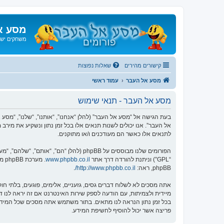
מסע א
משחקים ישנ
קישורים מהירים
שאלות נפוצות
מסע אל העבר
עמוד ראשי
מסע אל העבר - תנאי שימוש
אל העבר”. אנו יכולים לשנות תנאים אלו בכל זמן נתון ונשקיע את מיר
לתנאים אלו כאשר הם מעודכנים ו/או מתוקנים.
הפורומים שלנו מבוססים על phpBB (להלן “הם”, “אותם”, “שלהם”, “מערכת phpBB”, “www.phpbb.co.il”, “קבוצת phpBB”, “צוות phpBB הישראלי”) אשר הינה מערכת בולטיין המשוחררת תחת הסכם “
“GPL”) וניתנת להורדה דרך אתר
www.phpbb.co.il
phpBB, ראה:
http://www.phpbb.co.il/
.
אתה מסכים לא לשלוח דברים גסים, גזעניים, אלימים, פוגעים, בלתי 
פריצה אשר יכול להוסיף לחשיפת המידע.