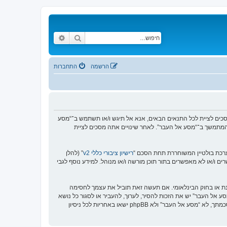
חיפוש
חיפוש מתקדם
הרשמה
התחברות
https://www.old-”), אתה מסכים לציית לתנאים הבאים. אם אינך מסכים לציית לכל התנאים הבאים, אנא אל תיגש ו/או תשתמש ב־“מסע
וש המתמשך ב־“מסע אל העבר”. לאחר שינויים אתה מסכים לציית
רישיון ציבורי כללי v2
” (להלן
בוצת phpBB אינה אחראית לכל מה שאנו מאפשרים ו/או לא מאפשרים בתור תוכן מורשה ו/או מנוהל. למידע נוסף לגבי
סנת או בחוק הבינלאומי. אם תעשה זאת תוביל את עצמך לחסימה
זור בכפיית תנאים אלו. אתה מסכים של “מסע אל העבר” יש את הזכות להסיר, לערוך, להעביר או לסגור כל נושא
בכל זמן נתון הנראה לנו מתאים. בתור משתמש אתה מסכים שכל המידע אשר אתה מזין יאוחסן בבסיס הנתונים. בעוד שמידע זה לא ייחשף לשום צד שלישי ללא הסכמתך, לא “מסע אל העבר” ולא phpBB ישאו באחריות לכל ניסיון