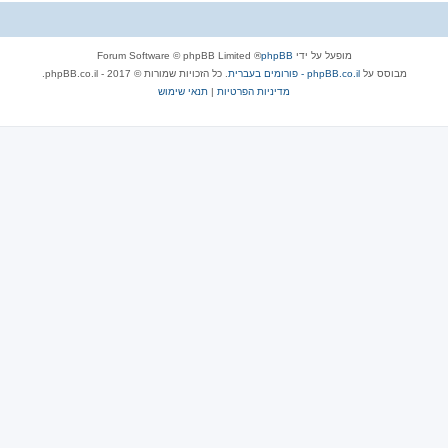
מופעל על ידי
phpBB
® Forum Software © phpBB Limited
מבוסס על
phpBB.co.il - פורומים בעברית
. כל הזכויות שמורות © 2017 - phpBB.co.il.
מדיניות הפרטיות
|
תנאי שימוש