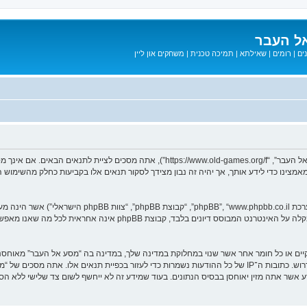
ל העבר
ים
|
רומים
|
שאילתא
|
תמיכה טכנית
|
משחקים און ליין
בעת הגישה אל “מסע אל העבר” (להלן “אנחנו”, “אותנו”, “שלנו”, “מסע אל העבר”, “games.org/f
ב מאמצינו כדי לידע אותך, אך יהיה זה נבון מצידך לסקור תנאים אלו בקביעות כחלק מהשימ
. מערכת phpBB מקלה על האינטרנט המבוסס דיונים בלבד, ק
חוקיים או כל חומר אחר אשר שנוי במחלוקת במדינה שלך, במדינה בה “מסע אל העבר” מאוח
מיידית ולצמיתות, עם הודעה לספק שירות האינטרנט אם זה יראה לנו דרוש. כתובות ה־IP של כל ההודעות נשמרות כדי לע