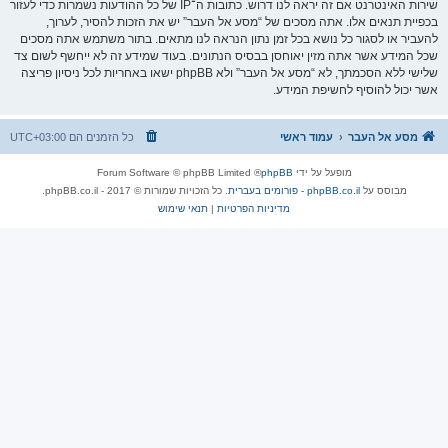
שירות האינטרנט אם זה יראה לנו דרוש. כתובות ה־IP של כל ההודעות נשמרות כדי לעזור
בכפיית תנאים אלו. אתה מסכים של “מסע אל העבר” יש את הזכות להסיר, לערוך,
להעביר או לסגור כל נושא בכל זמן נתון הנראה לנו מתאים. בתור משתמש אתה מסכים
שכל המידע אשר אתה מזין יאוחסן בבסיס הנתונים. בעוד שמידע זה לא ייחשף לשום צד
שלישי ללא הסכמתך, לא “מסע אל העבר” ולא phpBB ישאו באחריות לכל ניסיון פריצה
אשר יכול להוסיף לחשיפת המידע.
מסע אל העבר
עמוד ראשי
כל הזמנים הם
UTC+03:00
מופעל על ידי
phpBB
® Forum Software © phpBB Limited
מבוסס על
phpBB.co.il - פורומים בעברית
. כל הזכויות שמורות © 2017 - phpBB.co.il.
מדיניות הפרטיות
|
תנאי שימוש