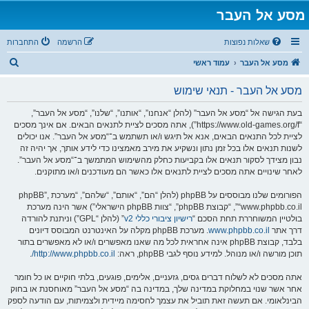
מסע אל העבר
שאלות נפוצות
הרשמה
התחברות
ח
מסע אל העבר
עמוד ראשי
י
מסע אל העבר - תנאי שימוש
פ
ו
בעת הגישה אל “מסע אל העבר” (להלן “אנחנו”, “אותנו”, “שלנו”, “מסע אל העבר”,
“https://www.old-games.org/f”), אתה מסכים לציית לתנאים הבאים. אם אינך מסכים
ש
לציית לכל התנאים הבאים, אנא אל תיגש ו/או תשתמש ב־“מסע אל העבר”. אנו יכולים
לשנות תנאים אלו בכל זמן נתון ונשקיע את מירב מאמצינו כדי לידע אותך, אך יהיה זה
נבון מצידך לסקור תנאים אלו בקביעות כחלק מהשימוש המתמשך ב־“מסע אל העבר”.
לאחר שינויים אתה מסכים לציית לתנאים אלו כאשר הם מעודכנים ו/או מתוקנים.
הפורומים שלנו מבוססים על phpBB (להלן “הם”, “אותם”, “שלהם”, “מערכת phpBB”,
“www.phpbb.co.il”, “קבוצת phpBB”, “צוות phpBB הישראלי”) אשר הינה מערכת
בולטיין המשוחררת תחת הסכם “
רישיון ציבורי כללי v2
” (להלן “GPL”) וניתנת להורדה
דרך אתר
www.phpbb.co.il
. מערכת phpBB מקלה על האינטרנט המבוסס דיונים
בלבד, קבוצת phpBB אינה אחראית לכל מה שאנו מאפשרים ו/או לא מאפשרים בתור
תוכן מורשה ו/או מנוהל. למידע נוסף לגבי phpBB, ראה:
http://www.phpbb.co.il/
.
אתה מסכים לא לשלוח דברים גסים, גזעניים, אלימים, פוגעים, בלתי חוקיים או כל חומר
אחר אשר שנוי במחלוקת במדינה שלך, במדינה בה “מסע אל העבר” מאוחסנת או בחוק
הבינלאומי. אם תעשה זאת תוביל את עצמך לחסימה מיידית ולצמיתות, עם הודעה לספק