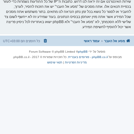
שירות האינטרנט אם זה יראה לנו דרוש. כתובות ה־IP של כל ההודעות נשמרות כדי לעזור
בכפיית תנאים אלו. אתה מסכים של “מסע אל העבר” יש את הזכות להסיר, לערוך,
להעביר או לסגור כל נושא בכל זמן נתון הנראה לנו מתאים. בתור משתמש אתה מסכים
שכל המידע אשר אתה מזין יאוחסן בבסיס הנתונים. בעוד שמידע זה לא ייחשף לשום צד
שלישי ללא הסכמתך, לא “מסע אל העבר” ולא phpBB ישאו באחריות לכל ניסיון פריצה
אשר יכול להוסיף לחשיפת המידע.
מסע אל העבר
עמוד ראשי
כל הזמנים הם
UTC+03:00
מופעל על ידי
phpBB
® Forum Software © phpBB Limited
מבוסס על
phpBB.co.il - פורומים בעברית
. כל הזכויות שמורות © 2017 - phpBB.co.il.
מדיניות הפרטיות
|
תנאי שימוש