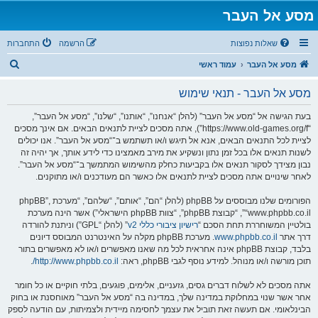
מסע אל העבר
שאלות נפוצות
הרשמה
התחברות
ח
מסע אל העבר
עמוד ראשי
י
מסע אל העבר - תנאי שימוש
פ
ו
בעת הגישה אל “מסע אל העבר” (להלן “אנחנו”, “אותנו”, “שלנו”, “מסע אל העבר”,
“https://www.old-games.org/f”), אתה מסכים לציית לתנאים הבאים. אם אינך מסכים
ש
לציית לכל התנאים הבאים, אנא אל תיגש ו/או תשתמש ב־“מסע אל העבר”. אנו יכולים
לשנות תנאים אלו בכל זמן נתון ונשקיע את מירב מאמצינו כדי לידע אותך, אך יהיה זה
נבון מצידך לסקור תנאים אלו בקביעות כחלק מהשימוש המתמשך ב־“מסע אל העבר”.
לאחר שינויים אתה מסכים לציית לתנאים אלו כאשר הם מעודכנים ו/או מתוקנים.
הפורומים שלנו מבוססים על phpBB (להלן “הם”, “אותם”, “שלהם”, “מערכת phpBB”,
“www.phpbb.co.il”, “קבוצת phpBB”, “צוות phpBB הישראלי”) אשר הינה מערכת
בולטיין המשוחררת תחת הסכם “
רישיון ציבורי כללי v2
” (להלן “GPL”) וניתנת להורדה
דרך אתר
www.phpbb.co.il
. מערכת phpBB מקלה על האינטרנט המבוסס דיונים
בלבד, קבוצת phpBB אינה אחראית לכל מה שאנו מאפשרים ו/או לא מאפשרים בתור
תוכן מורשה ו/או מנוהל. למידע נוסף לגבי phpBB, ראה:
http://www.phpbb.co.il/
.
אתה מסכים לא לשלוח דברים גסים, גזעניים, אלימים, פוגעים, בלתי חוקיים או כל חומר
אחר אשר שנוי במחלוקת במדינה שלך, במדינה בה “מסע אל העבר” מאוחסנת או בחוק
הבינלאומי. אם תעשה זאת תוביל את עצמך לחסימה מיידית ולצמיתות, עם הודעה לספק